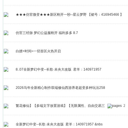
★★★仿官微变★★★新区刚开一秒--星云梦野 【裙号：416945466 】
仿官三经脉 梦幻公益服刚开 福利多多 8.7
白嫖+时间=一切首区火热开启
8..07全新梦幻中变--长歌·未央大改版 君羊：140971957
2026马年全新精心制作双端修仙西游养老超变多种玩法258
繁花修仙】【多端文字放置游戏】【无限属性、自由交易三
2
全新梦幻中变--长歌·未央大改版 君羊：140971957 &nbs