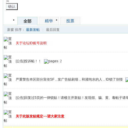
页
确认
精华
投票
全部
新窗
排序：
最新发帖
|
最后回复
关于论坛ID账号说明
[公告]投诉帖！！
2
严重警告本区部分宣传SF，发广告贴刷墙，和灌纯水的人，ID锁了别怪
[公告]回复过5页的一律锁贴！请楼主开新贴！发现假、骗、黄、毒帖子请
关于此版发贴规定~~望大家注意