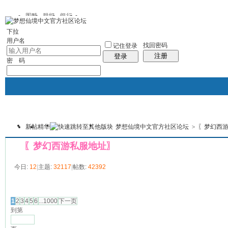
图酷
群组
银行
下拉
用户名
找回密码
记住登录
注册
登录
密 码
新帖
精华
梦想仙境中文官方社区论坛
>
〖梦幻西
银行
群组聚合
我的空间
本版
〖梦幻西游私服地址〗
今日:
12
|
主题:
32117
|
帖数:
42392
发帖
1
2
3
4
5
6
...1000
下一页
到第