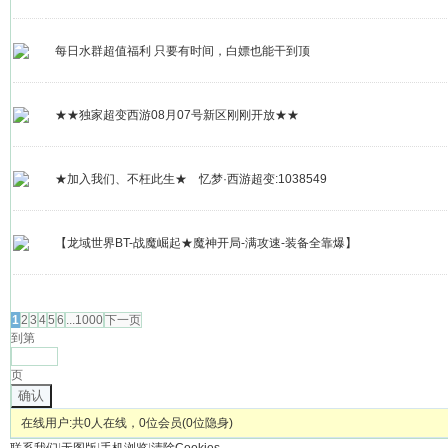
每日水群超值福利 只要有时间，白嫖也能干到顶
★★独家超变西游08月07号新区刚刚开放★★
★加入我们、不枉此生★ 忆梦·西游超变:1038549
【龙域世界BT-战魔崛起★魔神开局-满攻速-装备全靠爆】
发帖
1
2
3
4
5
6
...1000
下一页
到第
页
确认
在线用户:共0人在线，0位会员(0位隐身)
联系我们
|
无图版
|
手机浏览
|
清除Cookies