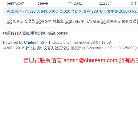
bennygxm
geeve
hhj2641
112334
ロ圭
在线用户
- 共 320 人在线,0 位会员,320 位访客,最多 28878 人发生在 2020-04-25 
管理员
总版主
论坛版主
荣誉会员
联系我们
|
无图版
|
手机浏览
|
清除Cookies
Powered by
Chnteam v8.7.1
Copyright Time now is:08-07 12:58
©2003-2016
梦想仙境中文官方社区论坛
版权所有 Gzip enabled
Total 0.125000(s
管理员联系信箱
admin@chnteam.com
所有内