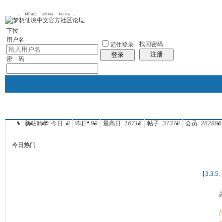
图酷
群组
银行
下拉
用户名
找回密码
记住登录
注册
登录
密 码
新帖
精华
今日
0
昨日
99
最高日
16716
帖子
37378
会员
282886
银行
群组聚合
我的空间
帖子
今日热门
【3.3.