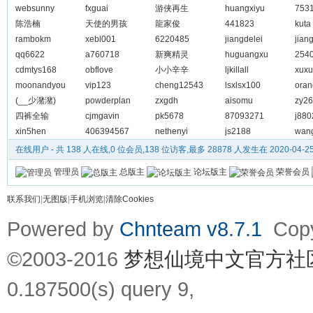
websunny
fxguai
游侠再生
huangxiyu
753
陈浩楠
天使的男孩
龍家俊
441823
kuta
rambokm
xebl001
6220485
jiangdelei
jian
qq6622
a760718
新爽精灵
huguangxu
254
cdmtys168
obflove
小小辛辛
ljkillall
xuxu
moonandyou
vip123
cheng12543
lsxlsx100
ora
(__少潴潴)
powderplan
zxgdh
aisomu
zy2
四裤全输
cjmgavin
pk5678
87093271
j880
xin5hen
406394567
nethenyi
js2188
wang
在线用户
- 共 138 人在线,0 位会员,138 位访客,最多 28878 人发生在 2020-04-25 
管理员
总版主
论坛版主
荣誉会员
联系我们
|
无图版
|
手机浏览
|
清除Cookies
Powered by
Chnteam v8.7.1
Copyr
©2003-2016
梦想仙境中文官方社
0.187500(s) query 9,