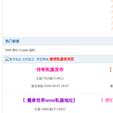
热门标签
DNF
梦幻
Crypto
福利
游戏私服发布区
分栏版主:
梦想网络
传奇私服发布
主题:7615
帖子:8411
最后发帖:2026-08-07 18:07
最
〖魔兽世界wow私服地址〗
〖梦
主题:10882
帖子:13932