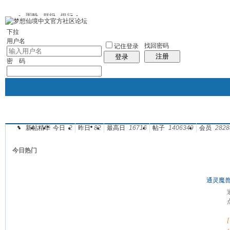
图酷
群组
银行
下拉
用户名
找回密码
记住登录
注册
登录
密 码
新帖
精华
今日
2
昨日
82
最高日
16716
帖子
1406349
会员
2828
银行
群组聚合
我的空间
帖子
今日热门
通灵魔兽