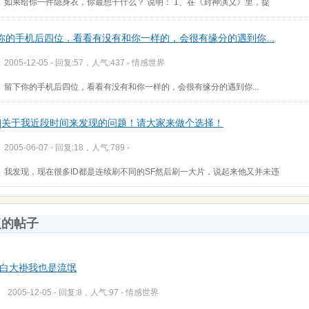
如果给你一件隐身衣，你最想干什么？ 说明： 1、在《封神演义》里，提
你的手机后四位，看看有没有和你一样的，会很有缘分的遇到你...
2005-12-05 - 回复:57，人气:437 -
情感世界
留下你的手机后四位，看看有没有和你一样的，会很有缘分的遇到你...
告]关于我近段时间来发现的问题！请大家来做个选择！
2005-06-07 - 回复:18，人气:789 -
我发现，现在很多ID都是连续刷不同的SF然后刷一大片，说起来他又并未违
复的帖子
白大褂我也是流氓
2005-12-05 - 回复:8，人气:97 -
情感世界