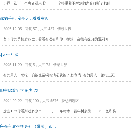
小乔，让下一个患者进来吧” 一个略带着不耐烦的声音打断了我的
你的手机后四位，看看有没 ..
2005-12-05 - 回复:57，人气:437 -
情感世界
留下你的手机后四位，看看有没有和你一样的，会很有缘分的遇到你...
论]人生乱谈
2005-11-29 - 回复:5，人气:73 -
情感世界
有的男人一餐吃一碗饭甚至喝碗清汤就饱了,如和尚. 有的男人一顿吃三死
ID中你看到过多少.22
2004-09-22 - 回复:190，人气:5576 -
梦想闲聊区
这些ID中你看到过多少？ 1、 十年树木，百年树袋熊 2、 鱼和胸
座在车后坐挖鼻孔（爆笑）9. ..