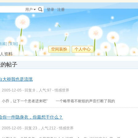
用户
登录
注册
收藏]
[复制]
空间装扮
个人中心
人资料
表的帖子
白大褂我也是流氓
2005-12-05 - 回复:8，人气:97 -
情感世界
小乔，让下一个患者进来吧” 一个略带着不耐烦的声音打断了我的
给你一件隐身衣，你最想干什么？
2005-12-05 - 回复:23，人气:212 -
情感世界