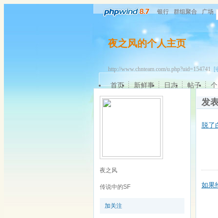
银行
群组聚合
广场
夜之风的个人主页
http://www.chnteam.com/u.php?uid=154741
[
首页
新鲜事
日志
帖子
个
发
脱了
夜之风
如果
传说中的SF
加关注