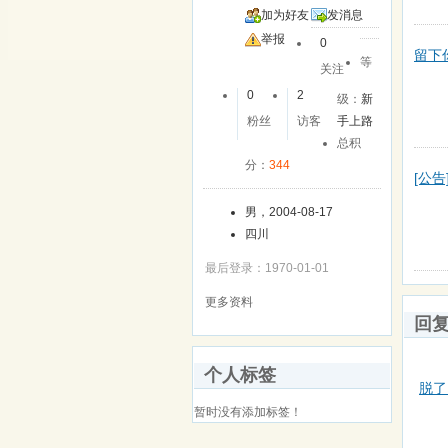
加为好友
发消息
举报
0
留下
等
关注
0
2
级：
新
粉丝
访客
手上路
总积
分：
344
[公
男，2004-08-17
四川
最后登录：1970-01-01
更多资料
回
个人标签
脱了
暂时没有添加标签！