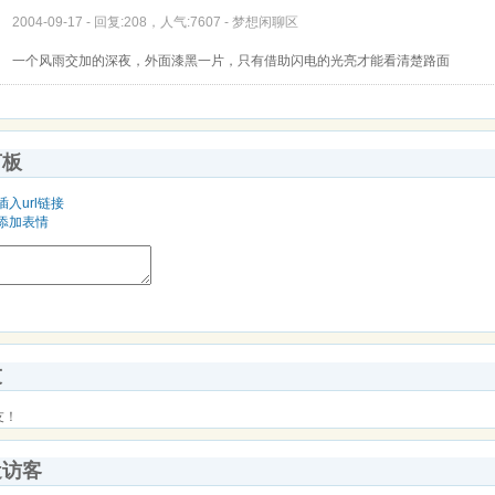
2004-09-17 - 回复:208，人气:7607 -
梦想闲聊区
一个风雨交加的深夜，外面漆黑一片，只有借助闪电的光亮才能看清楚路面
言板
插入url链接
添加表情
友
友！
近访客