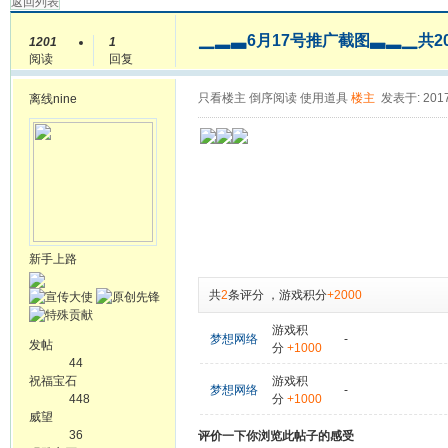
返回列表
▁▂▃6月17号推广截图▃▂▁共2
1201
1
阅读
回复
只看楼主
倒序阅读
使用道具
楼主
发表于: 2017
离线
nine
新手上路
共
2
条评分
，
游戏积分
+2000
游戏积
梦想网络
-
发帖
分
+1000
44
祝福宝石
游戏积
梦想网络
-
448
分
+1000
威望
36
评价一下你浏览此帖子的感受