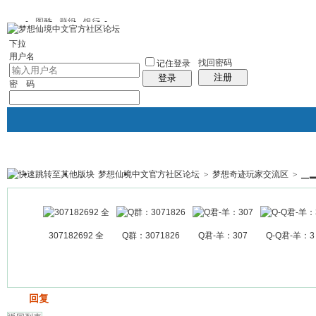
图酷
群组
银行
下拉
用户名
找回密码
记住登录
注册
登录
密 码
梦想仙境中文官方社区论坛
>
梦想奇迹玩家交流区
>
▁
银行
群组聚合
我的空间
帖子
307182692 全
Q群：3071826
Q君-羊：307
Q-Q君-羊：3
发帖
回复