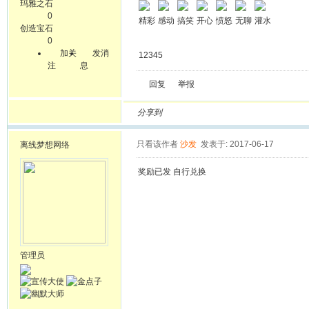
玛雅之石
0
精彩
感动
搞笑
开心
愤怒
无聊
灌水
创造宝石
0
加关
发消
12345
注
息
回复
举报
分享到
只看该作者
沙发
发表于: 2017-06-17
离线
梦想网络
奖励已发 自行兑换
管理员