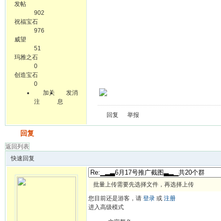
发帖
902
祝福宝石
976
威望
51
玛雅之石
0
创造宝石
0
加关
发消
注
息
回复
举报
发帖
回复
返回列表
快速回复
批量上传需要先选择文件，再选择上传
您目前还是游客，请
登录
或
注册
进入高级模式