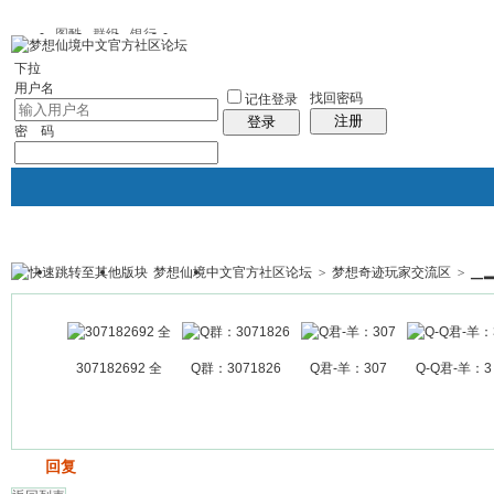
图酷
群组
银行
下拉
用户名
找回密码
记住登录
注册
登录
密 码
梦想仙境中文官方社区论坛
>
梦想奇迹玩家交流区
>
▁
银行
群组聚合
我的空间
帖子
307182692 全
Q群：3071826
Q君-羊：307
Q-Q君-羊：3
发帖
回复