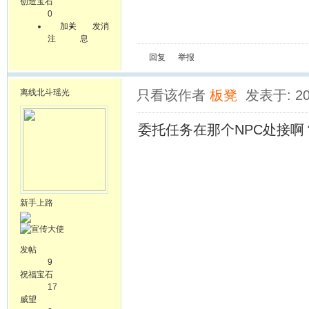
创造宝石
0
加关
发消
注
息
回复
举报
离线
北斗瑶光
只看该作者
板凳
发表于: 20
委托任务在那个NPC处接
新手上路
发帖
9
祝福宝石
17
威望