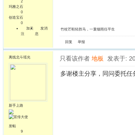
2
玛雅之石
0
创造宝石
0
加关
发消
竹杖芒鞋轻胜马，一蓑烟雨任平生
注
息
回复
举报
离线
北斗瑶光
只看该作者
地板
发表于: 20
多谢楼主分享，同问委托任
新手上路
发帖
9