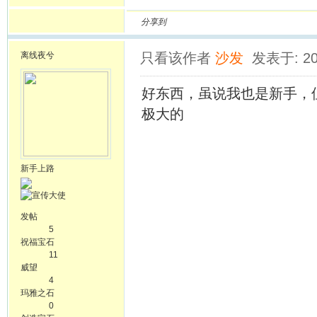
分享到
离线
夜兮
只看该作者
沙发
发表于: 20
好东西，虽说我也是新手，
极大的
新手上路
发帖
5
祝福宝石
11
威望
4
玛雅之石
0