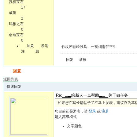
祝福宝石
17
威望
2
玛雅之石
0
创造宝石
0
加关
发消
竹杖芒鞋轻胜马，一蓑烟雨任平生
注
息
回复
举报
发帖
回复
返回列表
快速回复
如果您在写长篇帖子又不马上发表，建议存为草
您目前还是游客，请
登录
或
注册
进入高级模式
文字颜色