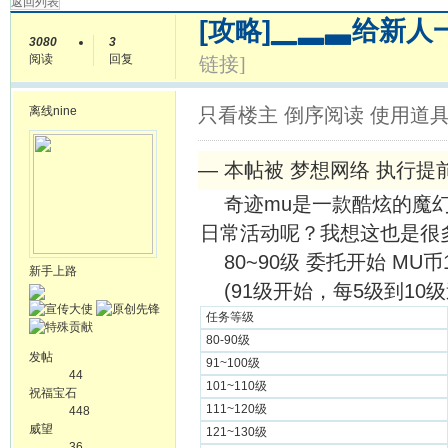
返回列表
[攻略]
▁▂▃给新人
3080
3
阅读
回复
链接]
离线
nine
只看楼主
倒序阅读
使用道
— 本帖被 梦想网络 执行提前操作
奇迹mu是一款酷炫的魔幻
日常活动呢？我想这也是很
80~90级 委托开始 MU币
新手上路
(91级开始，每5级到10
任务等级
80-90级
发帖
91~100级
44
101~110级
祝福宝石
111~120级
448
威望
121~130级
36