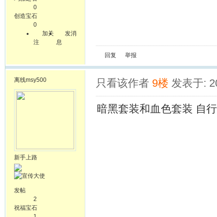
0
创造宝石
0
加关
发消
注
息
回复
举报
离线
msy500
只看该作者
9楼
发表于: 20
暗黑套装和血色套装 自行
新手上路
发帖
2
祝福宝石
1