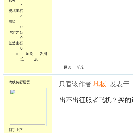
发帖
4
祝福宝石
4
威望
0
玛雅之石
0
创造宝石
0
加关
发消
注
息
回复
举报
离线
巭孬嫑烎
只看该作者
地板
发表于: 2
出不出征服者飞机？买的
新手上路