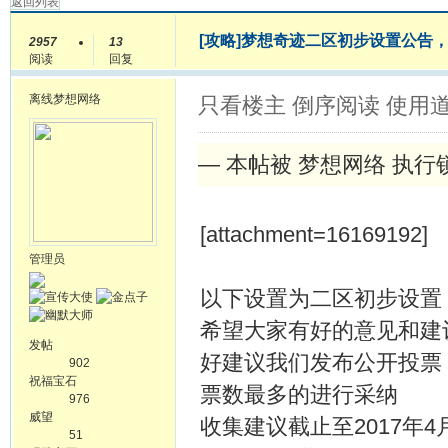
返回列表
[攻略]
梦想奇迹二区初步设置公告，
2957
13
阅读
回复
离线
梦想网络
只看楼主
倒序阅读
使用
— 本帖被 梦想网络 执行锁定操
[attachment=16169192]
管理员
以下设置为二区初步设置
希望大家有好的意见和建
发帖
好建议我们发布公开投票
902
祝福宝石
票数最多的进行采纳
976
威望
收集建议截止至2017年4
51