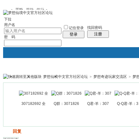
图酷
群组
银行
下拉
用户名
找回密码
记住登录
注册
登录
密 码
梦想仙境中文官方社区论坛
>
梦想奇迹玩家交流区
>
梦
银行
群组聚合
我的空间
帖子
307182692 全
Q群：3071826
Q君-羊：307
Q-Q君-羊：3
发帖
回复