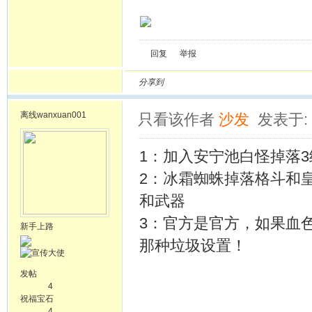
回复
举报
分享到
离线
wanxuan001
只看该作者
沙发
发表于: 2
1：加入安宁池白怪掉落
2：冰霜蜘蛛掉落格斗和
和武器
3：官方是官方，如果血
新手上路
那种垃圾设置！
发帖
4
祝福宝石
4