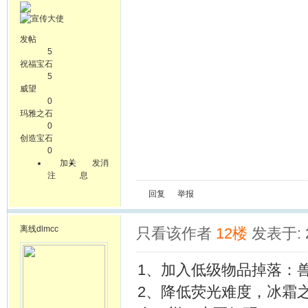
发帖
5
祝福宝石
5
威望
0
玛雅之石
0
创造宝石
0
加关
发消
注
息
回复
举报
离线
dlmcc
只看该作者
12楼
发表于: 2
1、
加入低级物品掉落：
2、降低荧光难度，冰霜之