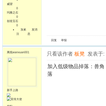
威望
0
玛雅之石
0
创造宝石
0
加关
发消
注
息
回复
举报
离线
wanxuan001
只看该作者
板凳
发表于: 2
加入低级物品掉落：兽角
落
新手上路