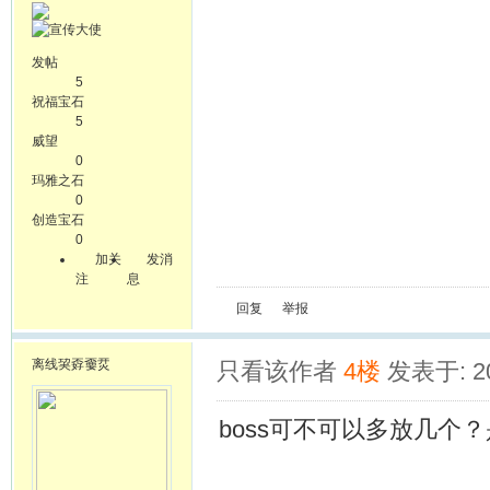
发帖
5
祝福宝石
5
威望
0
玛雅之石
0
创造宝石
0
加关
发消
注
息
回复
举报
离线
巭孬嫑烎
只看该作者
4楼
发表于: 20
boss可不可以多放几个？