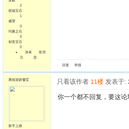
发帖
2
祝福宝石
1
威望
0
玛雅之石
0
创造宝石
0
加关
发消
注
息
回复
举报
离线
巭孬嫑烎
只看该作者
11楼
发表于: 2
你一个都不回复，要这论
新手上路