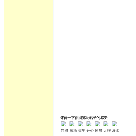
评价一下你浏览此帖子的感受
精彩
感动
搞笑
开心
愤怒
无聊
灌水