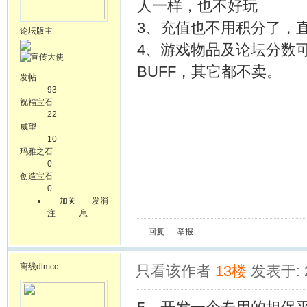
人一样，也不好玩
3、充值也不用积分了，
论坛版主
4、游戏物品及论坛分数可
BUFF，其它都不卖。
发帖
93
祝福宝石
22
威望
10
玛雅之石
0
创造宝石
0
加关
发消
注
息
回复
举报
离线
dlmcc
只看该作者
13楼
发表于: 2