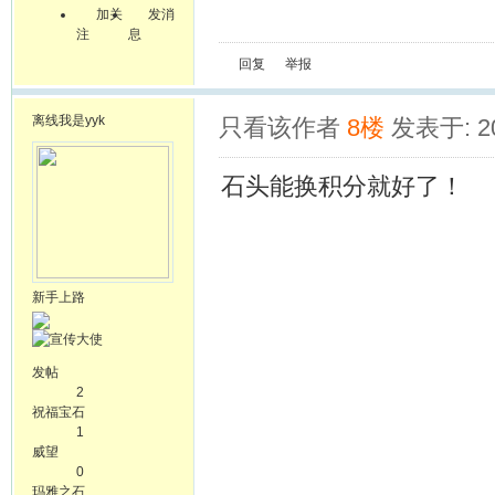
加关
发消
注
息
回复
举报
离线
我是yyk
只看该作者
8楼
发表于: 20
石头能换积分就好了！
新手上路
发帖
2
祝福宝石
1
威望
0
玛雅之石