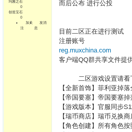
玛雅之石
而后公布 进行公投
0
创造宝石
0
加关
发消
注
息
目前二区正在进行测试
注册账号
reg.muxchina.com
客户端QQ群共享文件提
二区游戏设置请看下
【全新首饰】菲利亚掉落
【帝国要塞】帝国要塞掉
【游戏版本】官服同步S1
【瑞币商店】瑞币兑换商
【角色创建】所有角色按