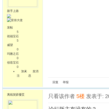
新手上路
发帖
5
祝福宝石
5
威望
0
玛雅之石
0
创造宝石
0
加关
发消
注
息
回复
举报
离线
巭孬嫑烎
只看该作者
5楼
发表于: 20