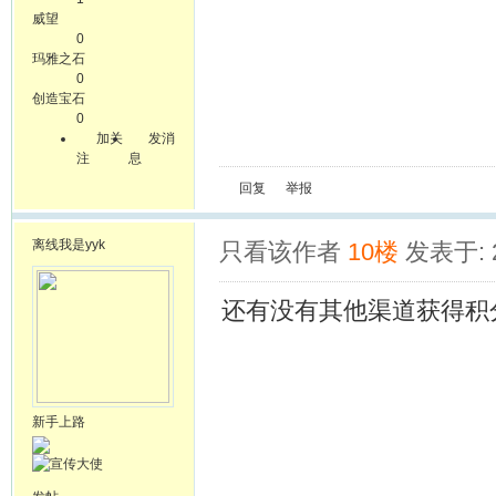
威望
0
玛雅之石
0
创造宝石
0
加关
发消
注
息
回复
举报
离线
我是yyk
只看该作者
10楼
发表于: 2
还有没有其他渠道获得积
新手上路