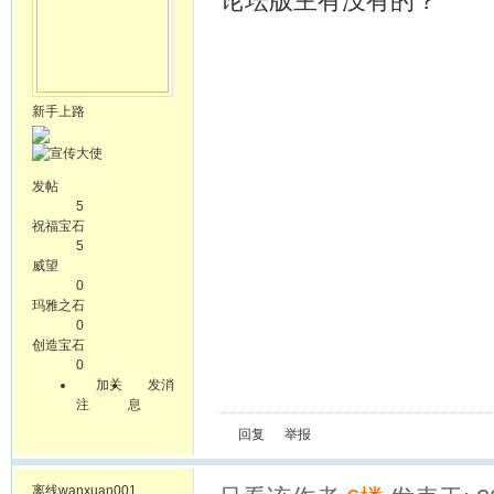
论坛版主有没有的？
新手上路
发帖
5
祝福宝石
5
威望
0
玛雅之石
0
创造宝石
0
加关
发消
注
息
回复
举报
离线
wanxuan001