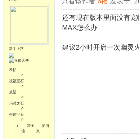
只看该作者
6楼
发表于: 20
还有现在版本里面没有宠
MAX怎么办
建议2小时开启一次幽灵
新手上路
发帖
4
祝福宝石
4
威望
0
玛雅之石
0
创造宝石
0
加关
发消
注
息