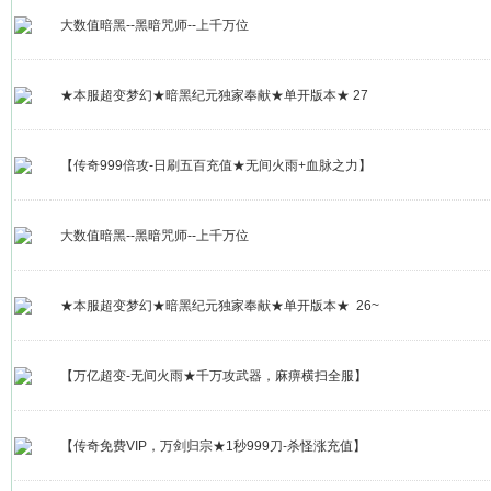
大数值暗黑--黑暗咒师--上千万位
★本服超变梦幻★暗黑纪元独家奉献★单开版本★ 27
【传奇999倍攻-日刷五百充值★无间火雨+血脉之力】
大数值暗黑--黑暗咒师--上千万位
★本服超变梦幻★暗黑纪元独家奉献★单开版本★ 26~
【万亿超变-无间火雨★千万攻武器，麻痹横扫全服】
【传奇免费VIP，万剑归宗★1秒999刀-杀怪涨充值】