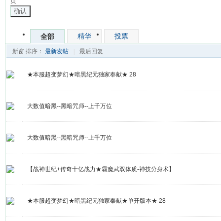
页
确认
精华
投票
全部
新窗
排序：
最新发帖
|
最后回复
★本服超变梦幻★暗黑纪元独家奉献★ 28
大数值暗黑--黑暗咒师--上千万位
大数值暗黑--黑暗咒师--上千万位
【战神世纪+传奇十亿战力★霸魔武双体质-神技分身术】
★本服超变梦幻★暗黑纪元独家奉献★单开版本★ 28