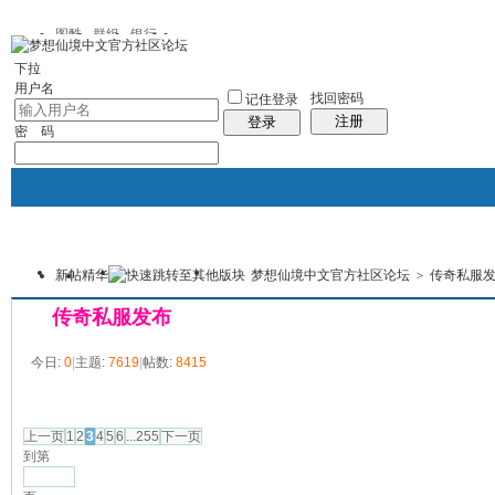
图酷
群组
银行
下拉
用户名
找回密码
记住登录
注册
登录
密 码
新帖
精华
梦想仙境中文官方社区论坛
>
传奇私服
银行
群组聚合
我的空间
本版
传奇私服发布
今日:
0
|
主题:
7619
|
帖数:
8415
发帖
上一页
1
2
3
4
5
6
...255
下一页
到第