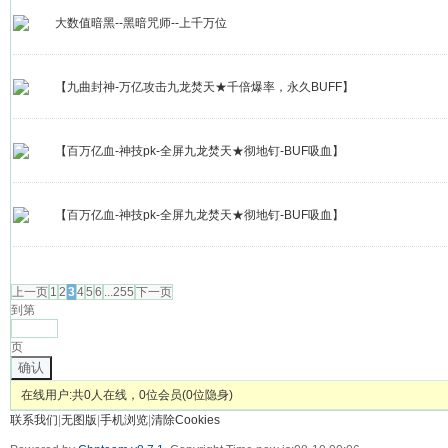
大数值暗黑--黑暗咒师--上千万位
【九曲封神-万亿攻击九龙焚天★千倍爆率，永久BUFF】
【百万亿血-神技pk-全屏九龙焚天★彻地钉-BUF吸血】
【百万亿血-神技pk-全屏九龙焚天★彻地钉-BUF吸血】
发帖
上一页
1
2
3
4
5
6
...255
下一页
到第
页
确认
在线用户:共0人在线，0位会员(0位隐身)
联系我们
|
无图版
|
手机浏览
|
清除Cookies