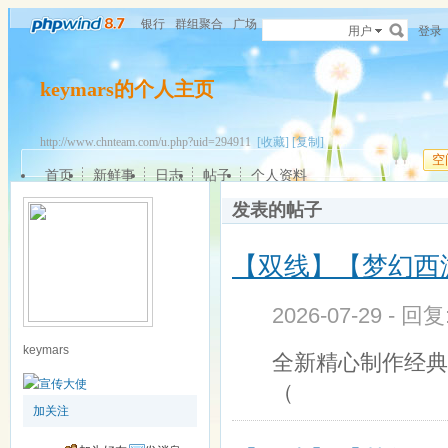
银行
群组聚合
广场
用户
登录
keymars的个人主页
http://www.chnteam.com/u.php?uid=294911
[收藏]
[复制]
空
首页
新鲜事
日志
帖子
个人资料
发表的帖子
【双线】【梦幻西
2026-07-29 - 回
keymars
全新精心制作经典
（
加关注