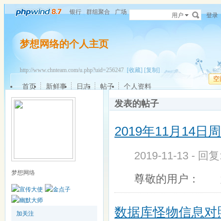
银行
群组聚合
广场
用户
登录
梦想网络的个人主页
http://www.chnteam.com/u.php?uid=256247
[收藏]
[复制]
空
首页
新鲜事
日志
帖子
个人资料
发表的帖子
2019年11月14
2019-11-13 - 回
梦想网络
尊敬的用户： 
数据库怪物信息对
加关注