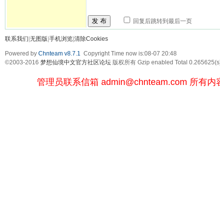
发 布
回复后跳转到最后一页
联系我们
|
无图版
|
手机浏览
|
清除Cookies
Powered by
Chnteam v8.7.1
Copyright Time now is:08-07 20:48
©2003-2016
梦想仙境中文官方社区论坛
版权所有 Gzip enabled
Total 0.265625(s
管理员联系信箱
admin@chnteam.com
所有内