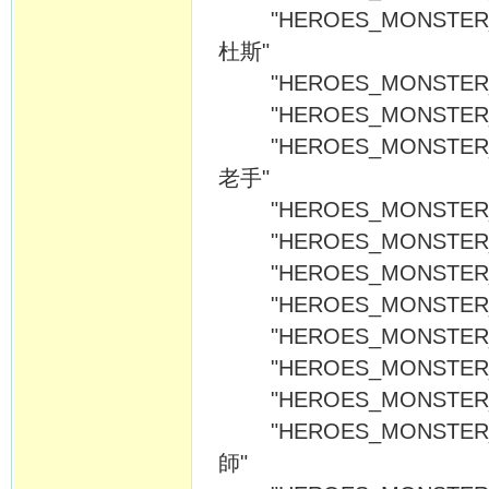
"HEROES_MONSTER_
杜斯"
"HEROES_MONSTER_
"HEROES_MONSTER_
"HEROES_MONSTER_
老手"
"HEROES_MONSTER_
"HEROES_MONSTER_
"HEROES_MONSTER_
"HEROES_MONSTER_
"HEROES_MONSTER_
"HEROES_MONSTER_
"HEROES_MONSTER_
"HEROES_MONSTER_
師"