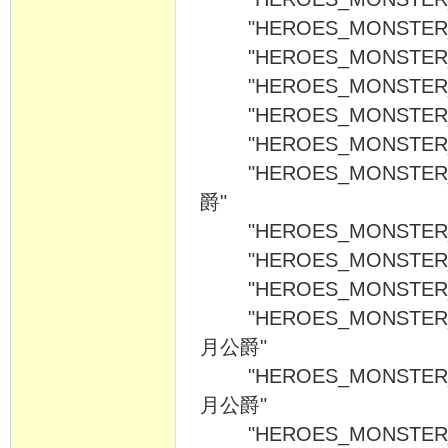
"HEROES_MONSTER_N
"HEROES_MONSTER_N
"HEROES_MONSTER_N
"HEROES_MONSTER_
"HEROES_MONSTER_
"HEROES_MONSTER_
爵"
"HEROES_MONSTER_
"HEROES_MONSTER_
"HEROES_MONSTER_N
"HEROES_MONSTER_N
月公爵"
"HEROES_MONSTER_N
月公爵"
"HEROES_MONSTER_N