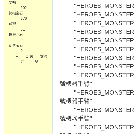
发帖
"HEROES_MONSTER_N
902
祝福宝石
"HEROES_MONSTER_N
976
"HEROES_MONSTER_N
威望
51
"HEROES_MONSTER_
玛雅之石
"HEROES_MONSTER_N
0
创造宝石
"HEROES_MONSTER_
0
加关
发消
"HEROES_MONSTER_
注
息
"HEROES_MONSTER_
"HEROES_MONSTER_N
號機器手臂"
"HEROES_MONSTER_N
號機器手臂"
"HEROES_MONSTER_N
號機器手臂"
"HEROES_MONSTER_N