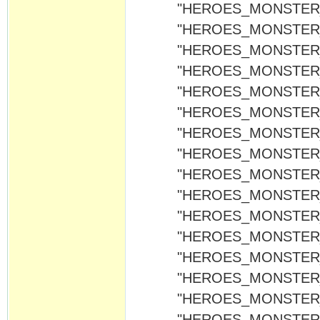
"HEROES_MONSTER_
"HEROES_MONSTER_
"HEROES_MONSTER_
"HEROES_MONSTER_
"HEROES_MONSTER_N
"HEROES_MONSTER_N
"HEROES_MONSTER_
"HEROES_MONSTER_
"HEROES_MONSTER_
"HEROES_MONSTER_N
"HEROES_MONSTER_N
"HEROES_MONSTER_N
"HEROES_MONSTER_N
"HEROES_MONSTER_
"HEROES_MONSTER_
"HEROES_MONSTER_N