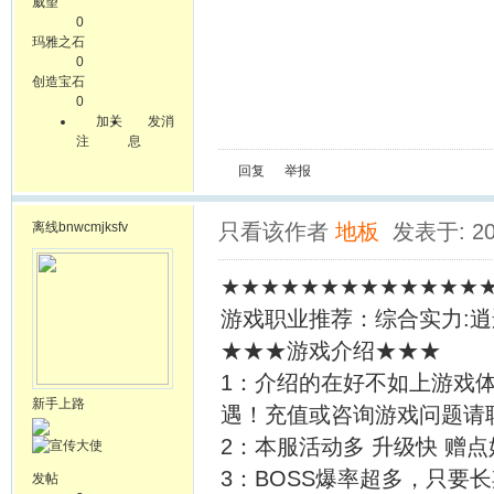
威望
0
玛雅之石
0
创造宝石
0
加关
发消
注
息
回复
举报
离线
bnwcmjksfv
只看该作者
地板
发表于: 20
★★★★★★★★★★★★★
游戏职业推荐：综合实力:
★★★游戏介绍★★★
1：介绍的在好不如上游戏
新手上路
遇！充值或咨询游戏问题请
2：本服活动多 升级快 赠
3：BOSS爆率超多，只要
发帖