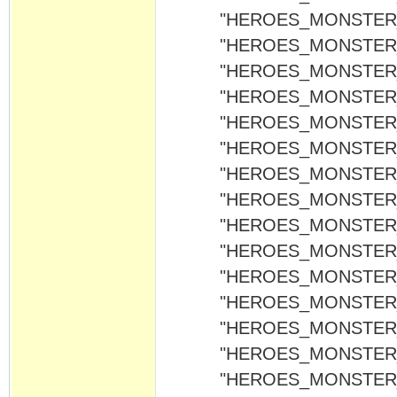
"HEROES_MONSTER_
"HEROES_MONSTER_
"HEROES_MONSTER_
"HEROES_MONSTER_NP
"HEROES_MONSTER_
"HEROES_MONSTER_
"HEROES_MONSTER_
"HEROES_MONSTER_N
"HEROES_MONSTER_
"HEROES_MONSTER_
"HEROES_MONSTER_
"HEROES_MONSTER_N
"HEROES_MONSTER_
"HEROES_MONSTER_
"HEROES_MONSTER_N