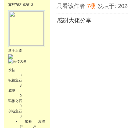
离线
782192813
只看该作者
7楼
发表于: 2024
感谢大佬分享
新手上路
发帖
3
祝福宝石
3
威望
0
玛雅之石
0
创造宝石
0
加关
发消
注
息