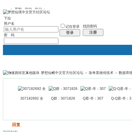
图酷
群组
银行
下拉
用户名
找回密码
记住登录
注册
登录
密 码
梦想仙境中文官方社区论坛
>
洛奇英雄传技术
>
数据库
银行
群组聚合
我的空间
帖子
307182692 全
Q群：3071826
Q君-羊：307
Q-Q君-羊：3
发帖
回复