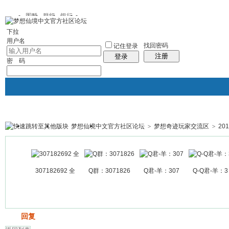
图酷
群组
银行
下拉
用户名
找回密码
记住登录
注册
登录
密 码
梦想仙境中文官方社区论坛
>
梦想奇迹玩家交流区
>
20
银行
群组聚合
我的空间
帖子
307182692 全
Q群：3071826
Q君-羊：307
Q-Q君-羊：3
发帖
回复