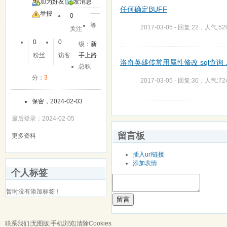
加为好友
发消息
任何确定BUFF
举报
0
等
2017-03-05 - 回复:22，人气:52
关注
0
0
级：
新
粉丝
访客
手上路
洛奇英雄传常用属性修改 sql查询 .
总积
分：
3
2017-03-05 - 回复:30，人气:72
保密，2024-02-03
最后登录：2024-02-05
留言板
更多资料
插入url链接
添加表情
个人标签
暂时没有添加标签！
留言
联系我们
|
无图版
|
手机浏览
|
清除Cookies