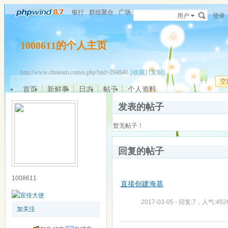
银行
群组聚合
广场
用户
登录
1008611的个人主页
http://www.chnteam.com/u.php?uid=294840
[收藏]
[复制]
空
首页
新鲜事
日志
帖子
个人资料
发表的帖子
暂无帖子！
回复的帖子
1008611
直接创建海基
2017-03-05 - 回复:7，人气:452
加关注