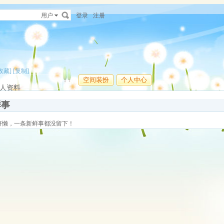
用户
登录
注册
收藏]
[复制]
空间装扮
个人中心
人资料
鲜事
好懒，一条新鲜事都没留下！