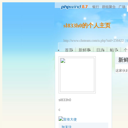
银行
群组聚合
广场
sl833h0的个人主页
http://www.chnteam.com/u.php?uid=256422
[
首页
新鲜事
日志
帖子
个
新
这家伙
sl833h0
c
加关注