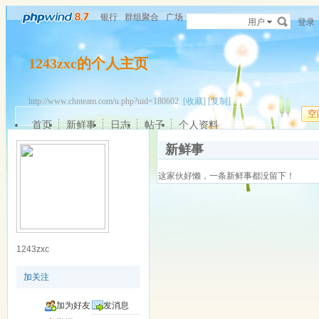
银行
群组聚合
广场
用户
登录
1243zxc的个人主页
http://www.chnteam.com/u.php?uid=180602
[收藏]
[复制]
空
首页
新鲜事
日志
帖子
个人资料
新鲜事
这家伙好懒，一条新鲜事都没留下！
1243zxc
加关注
加为好友
发消息