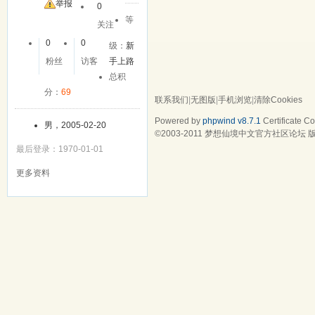
举报
0
等
关注
0
0
级：
新
粉丝
访客
手上路
总积
分：
69
联系我们
|
无图版
|
手机浏览
|
清除Cookies
Powered by
phpwind v8.7.1
Certificate
Cop
男，2005-02-20
©2003-2011
梦想仙境中文官方社区论坛
版
最后登录：1970-01-01
更多资料