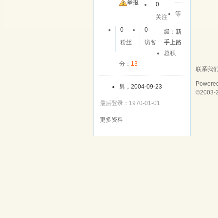
举报
0
等
关注
0
0
级：
新
粉丝
访客
手上路
总积
分：
13
联系我
Powere
男，2004-09-23
©2003-
最后登录：1970-01-01
更多资料