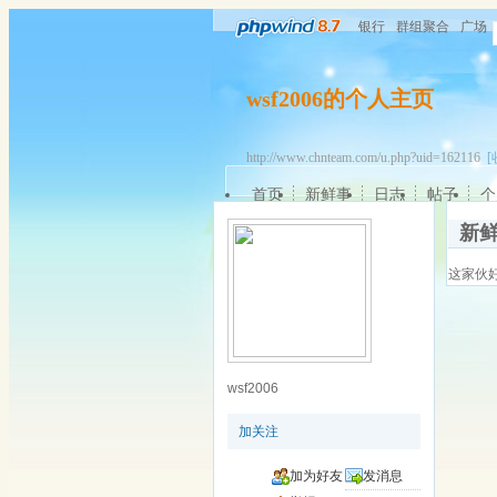
银行
群组聚合
广场
wsf2006的个人主页
http://www.chnteam.com/u.php?uid=162116
[
首页
新鲜事
日志
帖子
个
新
这家伙
wsf2006
加关注
加为好友
发消息