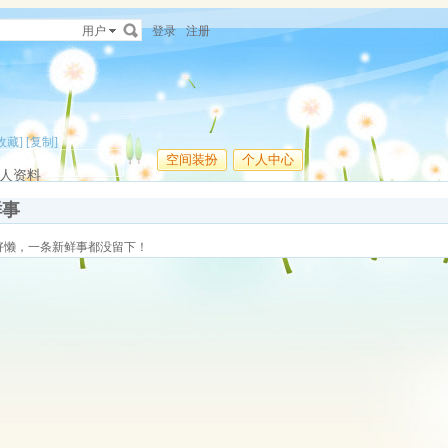
用户
登录
注册
收藏]
[复制]
空间装扮
个人中心
人资料
鲜事
好懒，一条新鲜事都没留下！