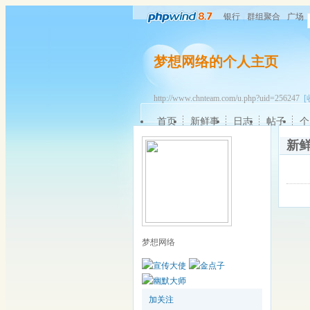
银行
群组聚合
广场
梦想网络的个人主页
http://www.chnteam.com/u.php?uid=256247
[
首页
新鲜事
日志
帖子
个
新
梦想网络
加关注