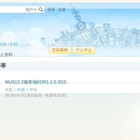
用户
登录
注册
收藏]
[复制]
空间装扮
个人中心
人资料
鲜事
MUS12-2服务端KOR1.1.0.3GS
转发
|
收藏
|
评论
2018-04-26
[来自版块 -
奇迹Mu技术
]