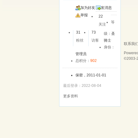
加为好友
发消息
举报
22
等
关注
31
73
级：
圣
粉丝
访客
骑士
联系我
身份：
Powere
管理员
©2003-
总积分：
902
保密，2011-01-01
最后登录：2022-08-04
更多资料