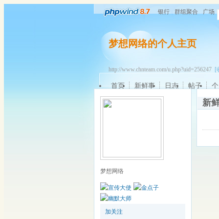
银行
群组聚合
广场
梦想网络的个人主页
http://www.chnteam.com/u.php?uid=256247
[
首页
新鲜事
日志
帖子
个
新
梦想网络
加关注