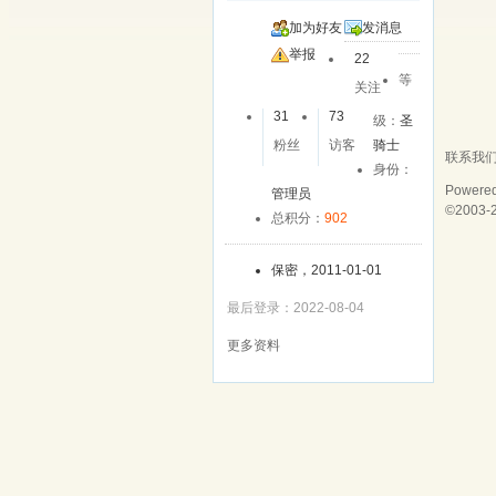
加为好友
发消息
举报
22
等
关注
31
73
级：
圣
粉丝
访客
骑士
联系我
身份：
Powere
管理员
©2003-
总积分：
902
保密，2011-01-01
最后登录：2022-08-04
更多资料