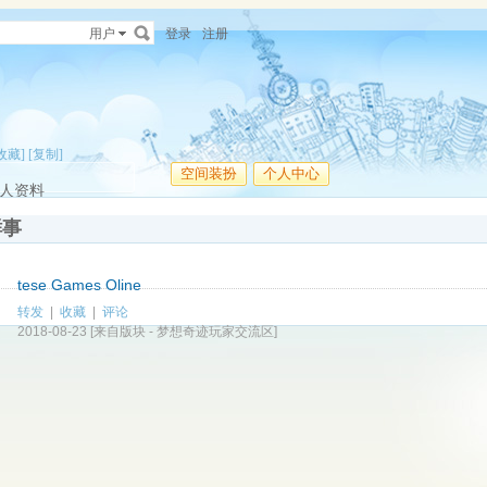
用户
登录
注册
收藏]
[复制]
空间装扮
个人中心
人资料
鲜事
tese Games Oline
转发
|
收藏
|
评论
2018-08-23
[来自版块 -
梦想奇迹玩家交流区
]