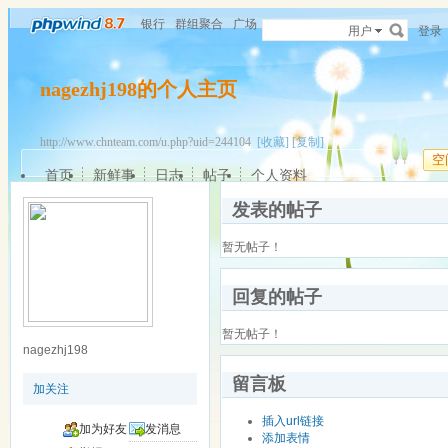
银行
群组聚合
广场
用户
登录
nagezhj198的个人主页
http://www.chnteam.com/u.php?uid=244104
[收藏]
[复制]
空
首页
新鲜事
日志
帖子
个人资料
发表的帖子
暂无帖子！
回复的帖子
暂无帖子！
nagezhj198
留言板
加关注
插入url链接
加为好友
发消息
添加表情