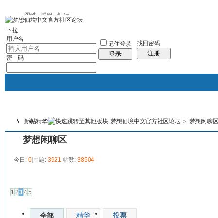
图酷
群组
银行
下拉
用户名
找回密码
记住登录
注册
登录
密 码
新帖
精华
梦想仙境中文官方社区论坛
>
梦想闲聊
银行
群组聚合
我的空间
本版
梦想闲聊区
今日:
0
|
主题:
3921
|
帖数:
38504
发帖
1
2
3
4
5
精华
投票
全部