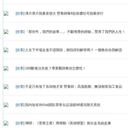
[分享]
薄片厚片熱量差很大 營養師曝9款抹醬吐司熱量排行
[分享]
「那些年，我們的故事....」 不斷堆疊的經驗，豐厚了我們的人生！
[分享]
人生下半場走進不惑階段，都找得到解答嗎？ 一圖教你自我解惑
[分享]
168斷食法失敗？專業醫師教你怎麼吃！
[分享]
不是只有放了添加物才算 營養師：高溫殺菌、醃漬都算加工食品
[分享]
国内知名Wchat团队荣誉出品顶级IM通讯聊天系统
[分享]
傳聞：《堡壘之夜》將聯動《英雄聯盟》推出金克絲皮膚