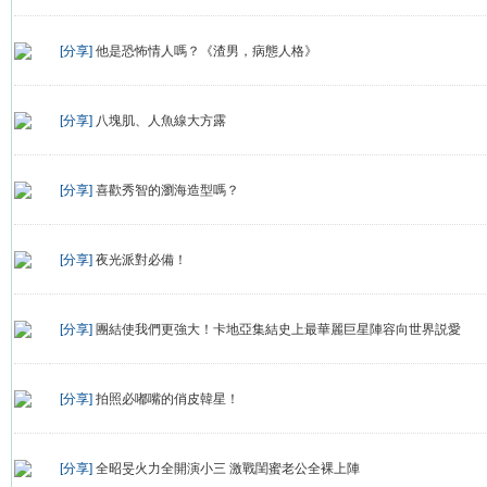
[分享]
他是恐怖情人嗎？《渣男，病態人格》
[分享]
八塊肌、人魚線大方露
[分享]
喜歡秀智的瀏海造型嗎？
[分享]
夜光派對必備！
[分享]
團結使我們更強大！卡地亞集結史上最華麗巨星陣容向世界説愛
[分享]
拍照必嘟嘴的俏皮韓星！
[分享]
全昭旻火力全開演小三 激戰閨蜜老公全裸上陣