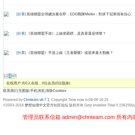
[分享]
英雄聯盟全球總決賽在即，EDG戰隊Meiko：對拼下冠軍很有信心
[分享]
《英雄聯盟手游》上線便霸榜，是真香還是情懷？
[分享]
《英雄聯盟》手游上線《王者榮耀》或迎來最大勁敵？
发帖
1
2
3
4
5
在线用户:共0人在线，0位会员(0位隐身)
联系我们
|
无图版
|
手机浏览
|
清除Cookies
Powered by
Chnteam v8.7.1
Copyright Time now is:08-09 16:25
©2003-2016
梦想仙境中文官方社区论坛
版权所有 Gzip enabled
Total 0.156250(s
管理员联系信箱
admin@chnteam.com
所有内