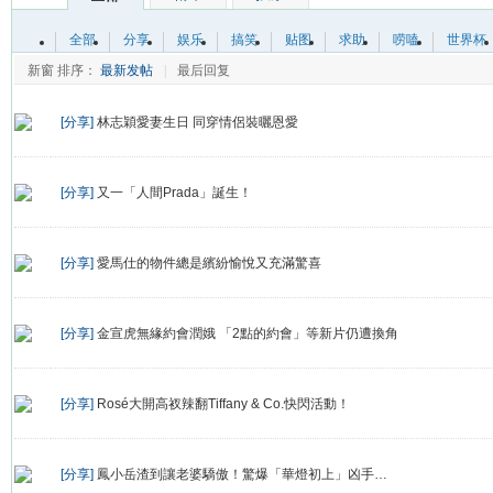
全部
分享
娱乐
搞笑
贴图
求助
唠嗑
世界杯
新窗
排序：
最新发帖
|
最后回复
[分享]
林志穎愛妻生日 同穿情侶裝曬恩愛
[分享]
又一「人間Prada」誕生！
[分享]
愛馬仕的物件總是繽紛愉悅又充滿驚喜
[分享]
金宣虎無緣約會潤娥 「2點的約會」等新片仍遭換角
[分享]
Rosé大開高衩辣翻Tiffany & Co.快閃活動！
[分享]
鳳小岳渣到讓老婆驕傲！驚爆「華燈初上」凶手…