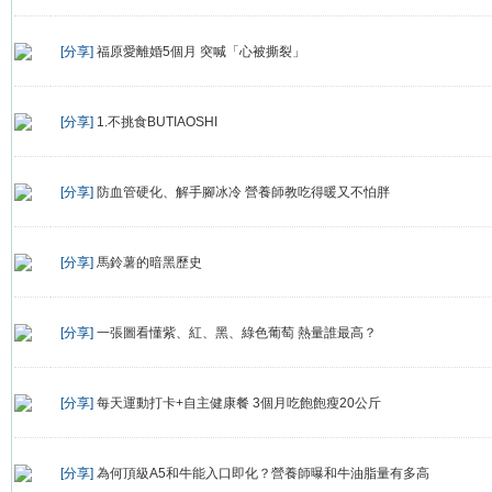
[分享]
福原愛離婚5個月 突喊「心被撕裂」
[分享]
1.不挑食BUTIAOSHI
[分享]
防血管硬化、解手腳冰冷 營養師教吃得暖又不怕胖
[分享]
馬鈴薯的暗黑歷史
[分享]
一張圖看懂紫、紅、黑、綠色葡萄 熱量誰最高？
[分享]
每天運動打卡+自主健康餐 3個月吃飽飽瘦20公斤
[分享]
為何頂級A5和牛能入口即化？營養師曝和牛油脂量有多高