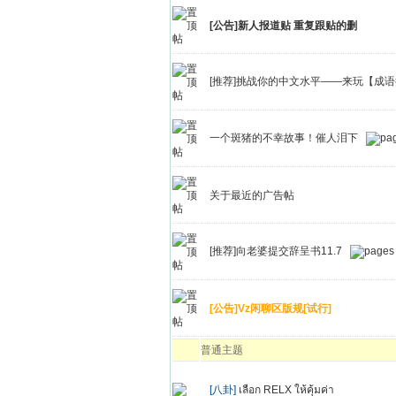
[公告]新人报道贴 重复跟贴的删
[推荐]挑战你的中文水平——来玩【成
一个斑猪的不幸故事！催人泪下
关于最近的广告帖
[推荐]向老婆提交辞呈书11.7
[公告]Vz闲聊区版规[试行]
普通主题
[八卦]
เลือก RELX ให้คุ้มค่า