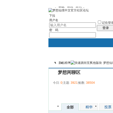
图酷
群组
银行
下拉
用户名
记住登
登录
密 码
新帖
精华
梦想仙
银行
群组聚合
我的空间
梦想闲聊区
今日:
0
|
主题:
3921
|
帖数:
38504
发帖
精华
投票
全部