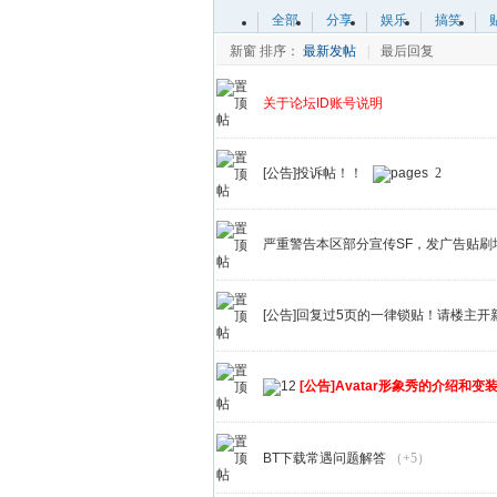
全部
分享
娱乐
搞笑
新窗
排序：
最新发帖
|
最后回复
关于论坛ID账号说明
[公告]投诉帖！！
2
严重警告本区部分宣传SF，发广告贴刷
[公告]回复过5页的一律锁贴！请楼主
[公告]Avatar形象秀的介绍和
BT下载常遇问题解答
（+5）