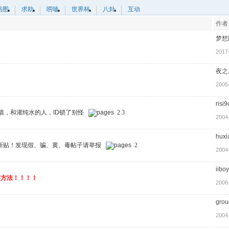
贴图
求助
唠嗑
世界杯
八卦
互动
作者
梦想
2017
夜之
2005
risi
墙，和灌纯水的人，ID锁了别怪
2
3
2004
huxi
开新贴！发现假、骗、黄、毒帖子请举报
2
2004
iiboy
变装方法！！！！
2006
gro
2004