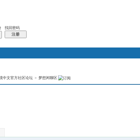
找回密码
录
注册
搜索
境中文官方社区论坛
>
梦想闲聊区
本版
热搜：
结婚
母婴
phpwind