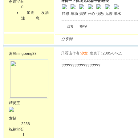
评价一下你浏览此帖子的感受
创造宝石
0
加关
发消
精彩
感动
搞笑
开心
愤怒
无聊
灌水
注
息
回复
举报
分享到
只看该作者
沙发
发表于: 2005-04-15
离线
ningpeng88
??????????????????
精灵王
发帖
2238
祝福宝石
-1