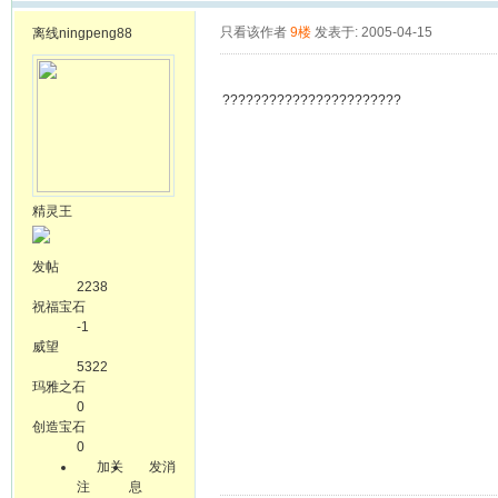
只看该作者
9楼
发表于: 2005-04-15
离线
ningpeng88
???????????????????????
精灵王
发帖
2238
祝福宝石
-1
威望
5322
玛雅之石
0
创造宝石
0
加关
发消
注
息