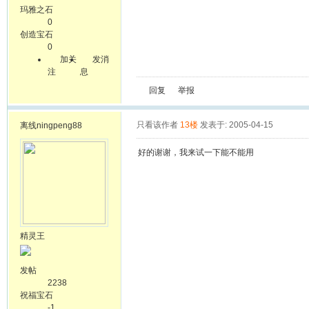
玛雅之石
0
创造宝石
0
加关
发消
注
息
回复
举报
只看该作者
13楼
发表于: 2005-04-15
离线
ningpeng88
好的谢谢，我来试一下能不能用
精灵王
发帖
2238
祝福宝石
-1