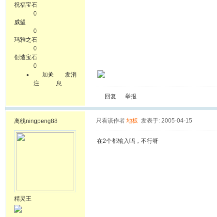
祝福宝石
0
威望
0
玛雅之石
0
创造宝石
0
加关
发消
注
息
回复
举报
只看该作者
地板
发表于: 2005-04-15
离线
ningpeng88
在2个都输入吗，不行呀
精灵王