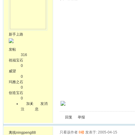
新手上路
发帖
316
祝福宝石
0
威望
0
玛雅之石
0
创造宝石
0
加关
发消
注
息
回复
举报
只看该作者
8楼
发表于: 2005-04-15
离线
ningpeng88