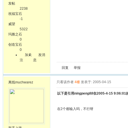
发帖
2238
祝福宝石
-1
威望
5322
玛雅之石
0
创造宝石
0
加关
发消
注
息
回复
举报
只看该作者
4楼
发表于: 2005-04-15
离线
muchwarez
以下是引用
ningpeng88
在2005-4-15 9:06:
在2个都输入吗，不行呀