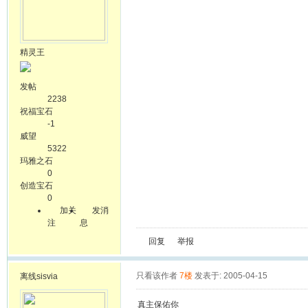
精灵王
发帖
2238
祝福宝石
-1
威望
5322
玛雅之石
0
创造宝石
0
加关
发消
注
息
回复
举报
只看该作者
7楼
发表于: 2005-04-15
离线
sisvia
真主保佑你