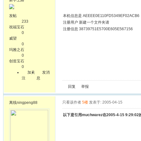
新手上路
发帖
本机信息是 AEEEE0E110FD5349EF02ACB6
233
注册用户 新建一个文件夹请
祝福宝石
注册信息 38739751E5700E605E567156
0
威望
0
玛雅之石
0
创造宝石
0
加关
发消
注
息
回复
举报
只看该作者
5楼
发表于: 2005-04-15
离线
ningpeng88
以下是引用
muchwarez
在2005-4-15 9:29: