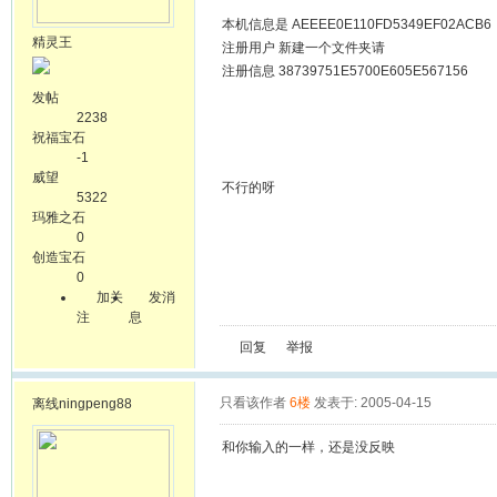
本机信息是 AEEEE0E110FD5349EF02ACB6
精灵王
注册用户 新建一个文件夹请
注册信息 38739751E5700E605E567156
发帖
2238
祝福宝石
-1
威望
不行的呀
5322
玛雅之石
0
创造宝石
0
加关
发消
注
息
回复
举报
只看该作者
6楼
发表于: 2005-04-15
离线
ningpeng88
和你输入的一样，还是没反映