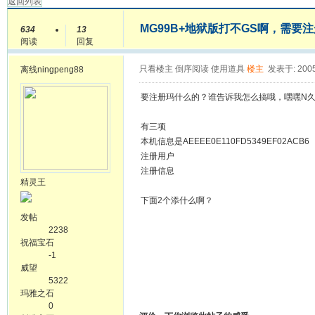
返回列表
MG99B+地狱版打不GS啊，需要
634
13
阅读
回复
只看楼主
倒序阅读
使用道具
楼主
发表于: 2005
离线
ningpeng88
要注册玛什么的？谁告诉我怎么搞哦，嘿嘿N
有三项
本机信息是AEEEE0E110FD5349EF02ACB6
注册用户
注册信息
精灵王
下面2个添什么啊？
发帖
2238
祝福宝石
-1
威望
5322
玛雅之石
0