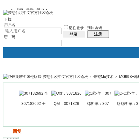
图酷
群组
银行
下拉
用户名
找回密码
记住登录
注册
登录
密 码
梦想仙境中文官方社区论坛
>
奇迹Mu技术
>
MG99B+
银行
群组聚合
我的空间
帖子
307182692 全
Q群：3071826
Q君-羊：307
Q-Q君-羊：3
发帖
回复