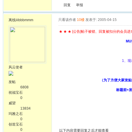
回复
举报
只看该作者
10楼
发表于: 2005-04-15
离线
iiibbbmmm
★ ★ ★ [公告]帖子被锁、回复被扣分的会员进来
M
1、
风云使者
（为了方便大家发贴
发帖
6808
标题前+发
祝福宝石
0
威望
13834
玛雅之石
0
创造宝石
0
以下内容需要回复之后才能查看