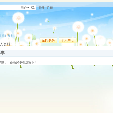
用户
登录
注册
收藏]
[复制]
空间装扮
个人中心
人资料
鲜事
好懒，一条新鲜事都没留下！