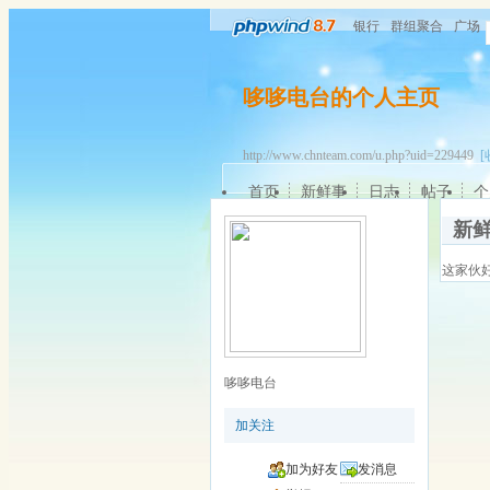
银行
群组聚合
广场
哆哆电台的个人主页
http://www.chnteam.com/u.php?uid=229449
[
首页
新鲜事
日志
帖子
个
新
这家伙
哆哆电台
加关注
加为好友
发消息