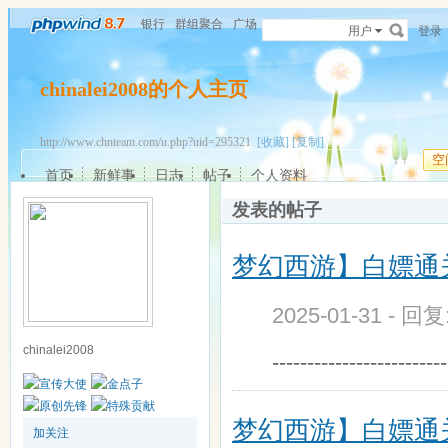
银行
群组聚合
广场
用户
登录
chinalei2008的个人主页
http://www.chnteam.com/u.php?uid=295321
[收藏]
[复制]
空
首页
新鲜事
日志
帖子
个人资料
发表的帖子
梦幻西游】白嫖通关
2025-01-31 - 回
chinalei2008
------------------------
梦幻西游】白嫖通关
加关注