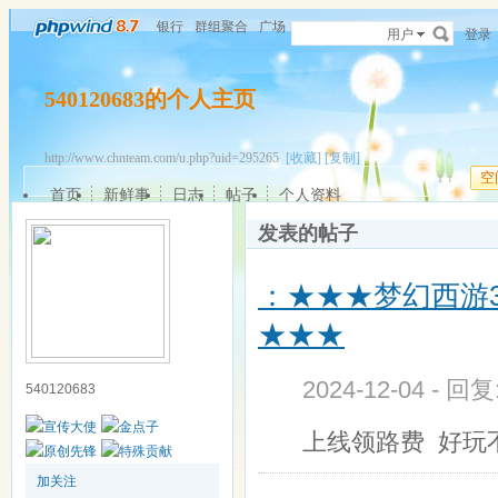
银行
群组聚合
广场
用户
登录
540120683的个人主页
http://www.chnteam.com/u.php?uid=295265
[收藏]
[复制]
空
首页
新鲜事
日志
帖子
个人资料
发表的帖子
：★★★梦幻西游
★★★
2024-12-04 - 回
540120683
上线领路费 好玩
加关注