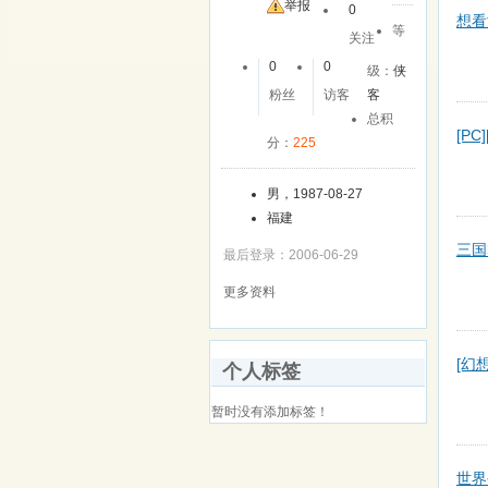
举报
0
想看
等
关注
0
0
级：
侠
粉丝
访客
客
总积
[PC
分：
225
男，1987-08-27
福建
三国
最后登录：2006-06-29
更多资料
[幻
个人标签
暂时没有添加标签！
世界