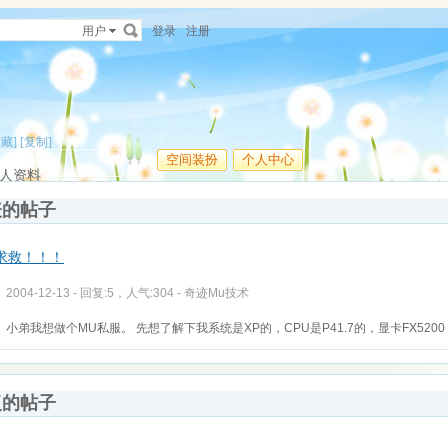
用户
登录
注册
收藏]
[复制]
空间装扮
个人中心
人资料
表的帖子
求救！！！
2004-12-13 - 回复:5，人气:304 -
奇迹Mu技术
小弟我想做个MU私服。 先想了解下我系统是XP的，CPU是P41.7的，显卡FX5200
复的帖子