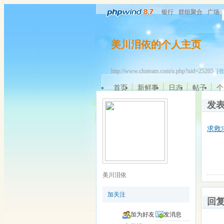
银行
群组聚合
广场
美川泪依的个人主页
http://www.chnteam.com/u.php?uid=25205
[
首页
新鲜事
日志
帖子
个
发
求救
美川泪依
加关注
回
加为好友
发消息