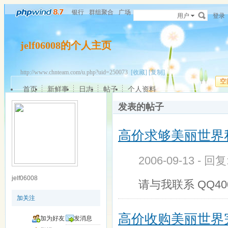
银行
群组聚合
广场
用户
登录
jelf06008的个人主页
http://www.chnteam.com/u.php?uid=250073
[收藏]
[复制]
空
首页
新鲜事
日志
帖子
个人资料
发表的帖子
高价求够美丽世界
2006-09-13 - 回
jelf06008
请与我联系 QQ40
加关注
高价收购美丽世界
加为好友
发消息