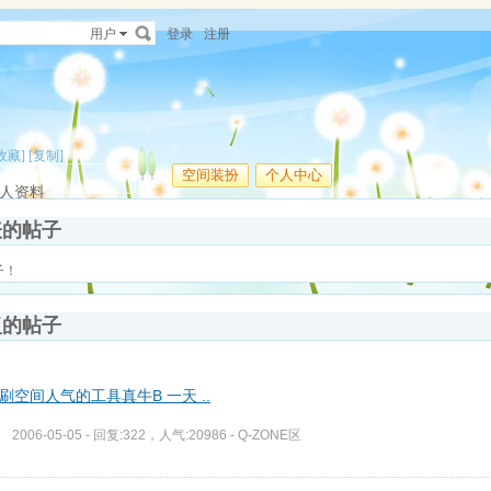
用户
登录
注册
收藏]
[复制]
空间装扮
个人中心
人资料
表的帖子
子！
复的帖子
刷空间人气的工具真牛B 一天 ..
2006-05-05 - 回复:322，人气:20986 -
Q-ZONE区