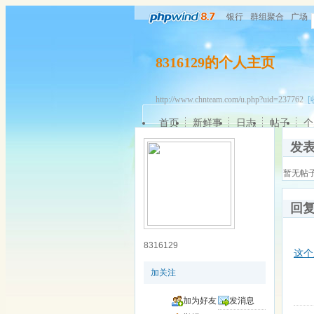
银行
群组聚合
广场
8316129的个人主页
http://www.chnteam.com/u.php?uid=237762
[
首页
新鲜事
日志
帖子
个
发
暂无帖
回
8316129
这个
加关注
加为好友
发消息