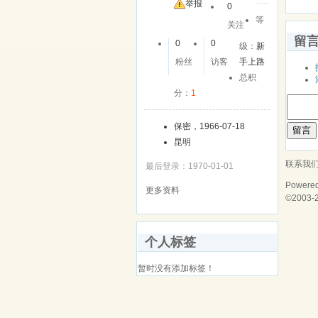
举报
0
等
关注
留
0
0
级：
新
粉丝
访客
手上路
总积
分：
1
保密，1966-07-18
留言
昆明
联系我
最后登录：1970-01-01
Powere
更多资料
©2003-
个人标签
暂时没有添加标签！