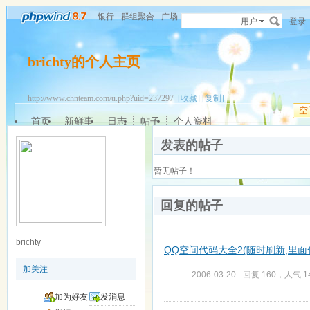
银行
群组聚合
广场
用户
登录
brichty的个人主页
http://www.chnteam.com/u.php?uid=237297
[收藏]
[复制]
空
首页
新鲜事
日志
帖子
个人资料
发表的帖子
暂无帖子！
回复的帖子
brichty
QQ空间代码大全2(随时刷新,里面什 
加关注
2006-03-20 - 回复:160，人气:1
加为好友
发消息