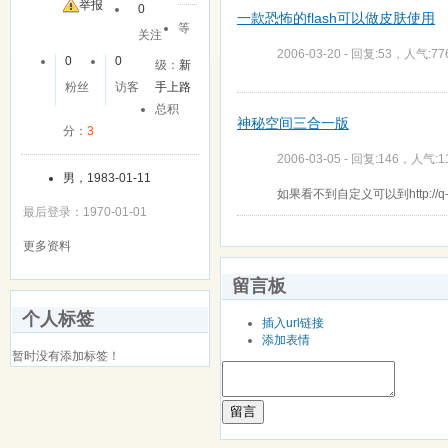
举报
0
一款恐怖的flash可以做皮肤使用
等
关注
2006-03-20 - 回复:53，人气:77
0
0
级：
新
粉丝
访客
手上路
总积
神秘空间三合一版
分：
3
2006-03-05 - 回复:146，人气:1
男，1983-01-11
如果看不到自定义可以到http://q-
最后登录：1970-01-01
更多资料
留言板
个人标签
插入url链接
添加表情
暂时没有添加标签！
留言