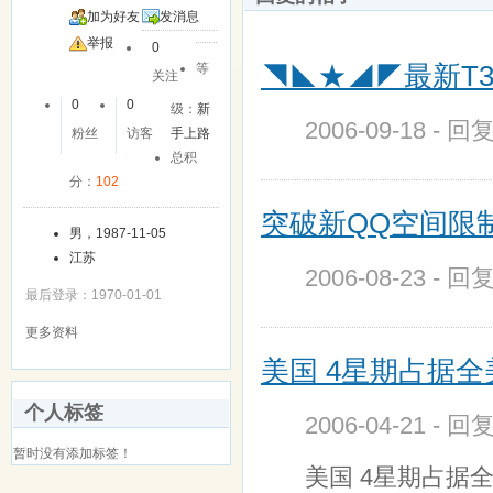
加为好友
发消息
举报
0
◥◣★◢◤最新T3 48
等
关注
0
0
级：
新
2006-09-18 - 回
粉丝
访客
手上路
总积
分：
102
突破新QQ空间限
男，1987-11-05
江苏
2006-08-23 - 回
最后登录：1970-01-01
更多资料
美国 4星期占据全
个人标签
2006-04-21 - 回
暂时没有添加标签！
美国 4星期占据全