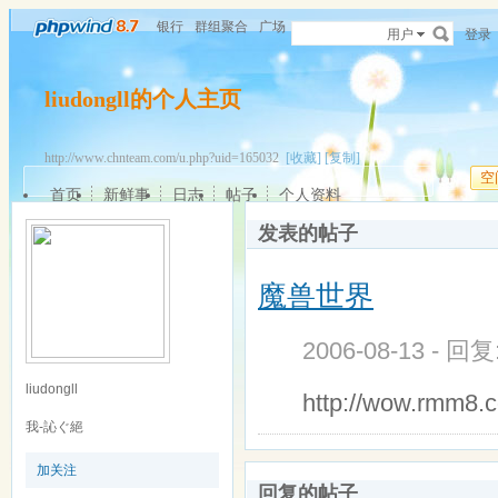
银行
群组聚合
广场
用户
登录
liudongll的个人主页
http://www.chnteam.com/u.php?uid=165032
[收藏]
[复制]
空
首页
新鲜事
日志
帖子
个人资料
发表的帖子
魔兽世界
2006-08-13 - 回
liudongll
http://wow.rmm8.
我-訫ぐ絕
加关注
回复的帖子