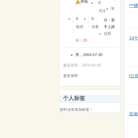
举报
0
***
等
关注
0
0
级：
新
粉丝
访客
手上路
总积
14
分：
26
男，2004-07-30
最后登录：1970-01-01
[公
更多资料
个人标签
暂时没有添加标签！
在迪