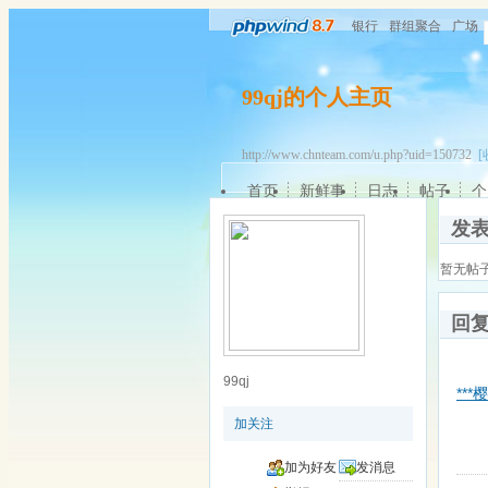
银行
群组聚合
广场
99qj的个人主页
http://www.chnteam.com/u.php?uid=150732
[
首页
新鲜事
日志
帖子
个
发
暂无帖
回
99qj
**
加关注
加为好友
发消息