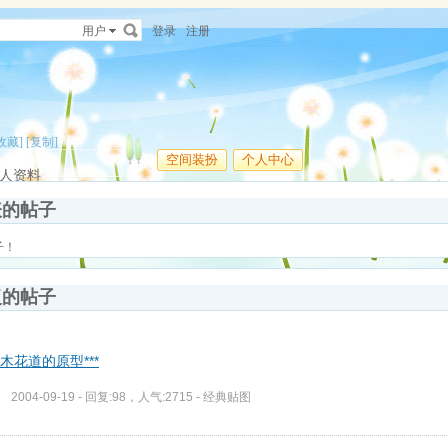
用户
登录
注册
收藏]
[复制]
空间装扮
个人中心
人资料
表的帖子
子！
复的帖子
*樱木花道的原型***
2004-09-19 - 回复:98，人气:2715 -
经典贴图