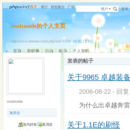
银行
群组聚合
广场
用户
登录
coolinside的个人主页
http://www.chnteam.com/u.php?uid=12784
[收藏]
[复制]
空
首页
新鲜事
日志
帖子
个人资料
发表的帖子
关于9965 卓越装
2006-08-22 - 回
coolinside
为什么出卓越奔雷
加关注
关于1.1E的刷怪
加为好友
发消息