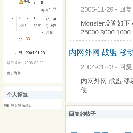
举报
0
2005-11-29 - 回
等
关注
0
0
级：
新
Monster设置如下 /
粉丝
访客
手上路
25000 3000 1000
总积
分：
33
内网外网 战盟 移
男，2004-01-08
最后登录：2006-09-20
2004-01-23 - 回
更多资料
内网外网 战盟 移
使
个人标签
暂时没有添加标签！
回复的帖子