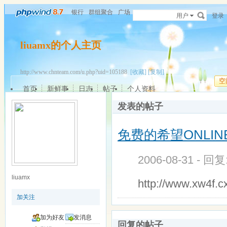
银行
群组聚合
广场
用户
登录
liuamx的个人主页
http://www.chnteam.com/u.php?uid=105188
[收藏]
[复制]
空
首页
新鲜事
日志
帖子
个人资料
发表的帖子
免费的希望ONLIN
2006-08-31 - 回
liuamx
http://www.xw4f.c
加关注
加为好友
发消息
回复的帖子