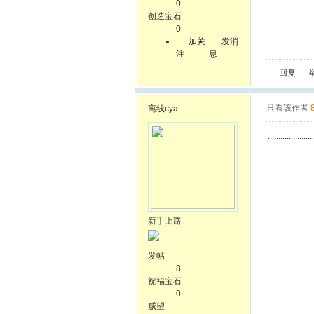
0
创造宝石
0
加关
发消
注
息
回复
只看该作者
离线
cya
......................
新手上路
发帖
8
祝福宝石
0
威望