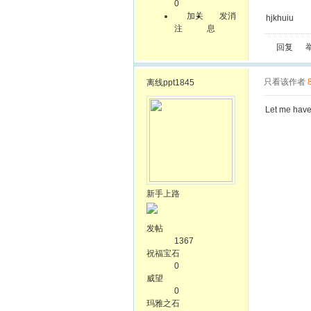
0
加关
发消
hjkhuiu
注
息
回复
只看该作者
离线
ppt1845
Let me have
新手上路
发帖
1367
祝福宝石
0
威望
0
玛雅之石