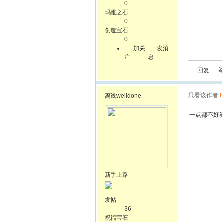
0
玛雅之石
0
创造宝石
0
加关
发消
注
息
回复
只看该作者
离线
welldone
一点都不好
新手上路
发帖
36
祝福宝石