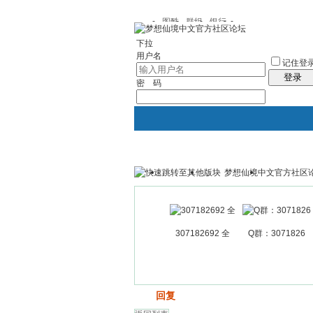
图酷
群组
银行
下拉
用户名
记住登
登录
密 码
梦想仙境中文官方社区
银行
群组聚合
我的空间
307182692 全
Q群：3071826
发帖
回复