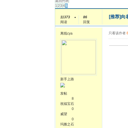
返回列表
1
2
3
4
5
[推荐]向
11373
86
阅读
回复
只看该作者
离线
cya
......................
新手上路
发帖
8
祝福宝石
0
威望
0
玛雅之石