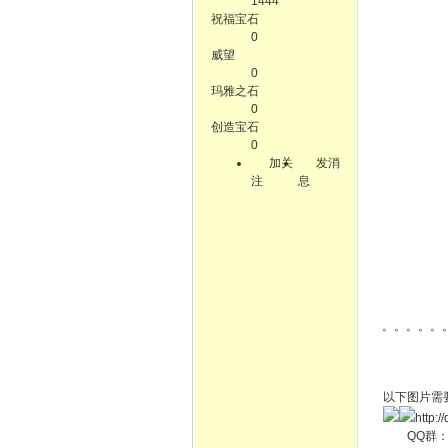
1444
祝福宝石
0
威望
0
玛雅之石
0
创造宝石
0
加关
发消
注
息
。。。。。
以下图片需
http:/
QQ群： 1