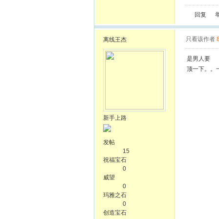
回复
只看该作者
离线
王杰
是男人要
顶一下。。
新手上路
发帖
15
祝福宝石
0
威望
0
玛雅之石
0
创造宝石