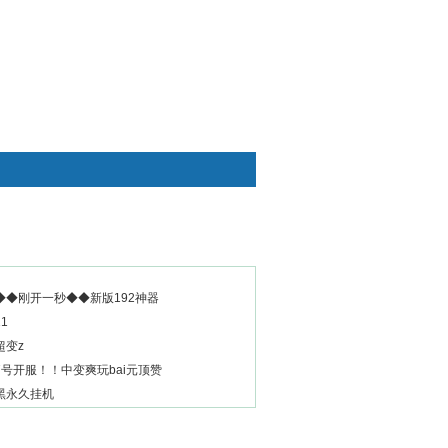
快捷通道
◆◆刚开一秒◆◆新版192神器
1
超变z
号开服！！中变爽玩bai元顶赞
黑永久挂机