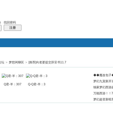
找回密码
录
注册
论坛
>
梦想闲聊区
>
[推荐]向老婆提交辞呈书11.7
搜索
帖子
热搜：
结婚
母婴
phpwind
◆◆魔改包子
梦幻九宠新开1
Q君-羊：307
Q-Q君-羊：3
独家梦幻西游
万能西游！！7
梦幻超变新暗