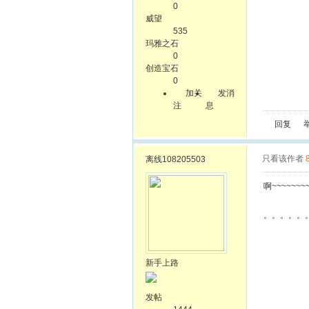
0
威望
535
玛雅之石
0
创造宝石
0
加关
发消
注
息
回复
只看该作者
离线
108205503
啊~~~~~~~
。。。。。
新手上路
发帖