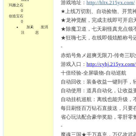
游戏地址：
http://hltx.215yx.com/
玛雅之石
0
★上线万切割、自动捡物、开荒
创造宝石
★龙神觉醒，完成主线即可开启
0
加关
发消
★除魔卫道，七天刷怪真充点领
注
息
★狂嗨七天，在线即领炫酷称号
-
赤焰号角メ超爽无限刀
-传奇三职
游戏入口：
http://cyhj.215yx.com/
十倍经验
-全屏吸物-自动巡航
自动回收：装备收益一键到手，
自动使用：道具自动化，让收益
自动挂机巡航：离线也能升级，
每日刷怪百万钻石直接送，只要
省心玩法配合豪华奖励，零肝零
-
魔魂三国
★千万真充，万亿攻武