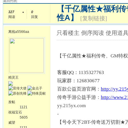
返回列表
【千亿属性★福利传
327
0
性A】
阅读
回复
[复制链接]
离线
a5566aa
只看楼主
倒序阅读
使用道
【千亿属性
★福利传奇、GM特
客服
QQ：1135327763
精灵王
玩家群：
126830677
百款公益页游官网：
http://yy.21
传奇手游公益手游：
http://www.2
发帖
yy.215yx.com
1121
祝福宝石
-
5605
【号令天下
2BT-传奇送万切割★
威望
1121