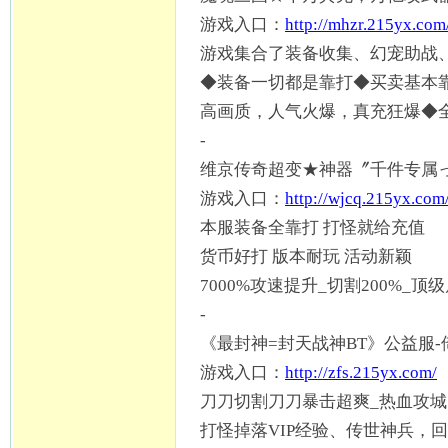
游戏入口：
http://mhzr.215yx.com
游戏集合了装备收集、幻宠助战
◆装备一切都是靠打◆买卖基本
高画质，人气火爆，真充狂爆
◆
-
维京传奇超变
★神器〞千件专属
游戏入口：
http://wjcq.215yx.com
本服装备全靠打
打怪就给充值
货币好打
版本耐玩
活动新颖
7000%攻速提升_切割200%_顶
-
《最封神
=封天战神BT》公益服
游戏入口：
http://zfs.215yx.com/
刀刀切割刀刀暴击超爽
_热血攻城
打怪掉落
VIP经验、传世神兵，