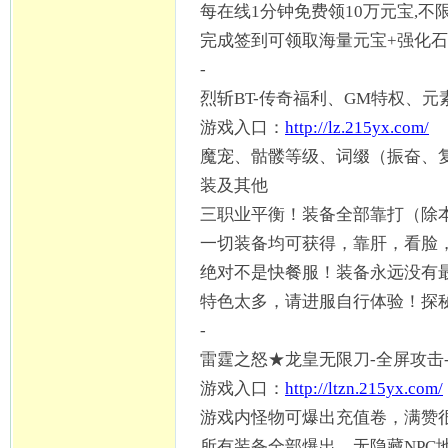
每在线
1分钟免费领10万元宝,不
完成签到可领取海量元宝
+强化
-
烈斩
BT-传奇福利、GM特权、
游戏入口：
http://lz.215yx.com/
魔宠、骷髅等级、词缀（振奋、
装及其他
三职业平衡！装备全部靠打（除
一切装备均可获得，靠肝，看脸
绝对不是快餐服！装备永远没有
特色太多，请进服自行体验！探
-
雷霆之怒
★龙皇无限刀-全屏攻击
游戏入口：
http://ltzn.215yx.com/
游戏内怪物可爆出充值卷，满赞
所有装备全部爆出，无隐藏
NP