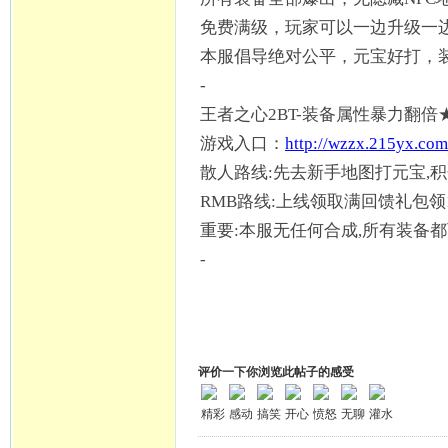
免费满级，玩家可以一边升级一
本服倡导绝对公平，元宝好打，
-
王者之心
2BT-装备属性暴力翻倍
游戏入口：
http://wzzx.215yx.com
散人路线
:先去新手地图打元宝,积
RMB路线:上线领取满回馈礼包领
重要
:本服无任何合成,所有装备都
-
评价一下你浏览此帖子的感受
精彩
感动
搞笑
开心
愤怒
无聊
灌水