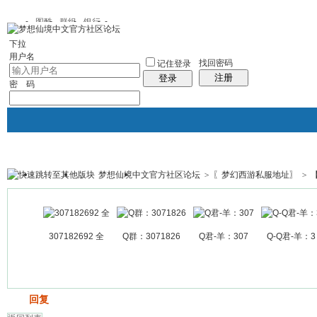
图酷
群组
银行
下拉
用户名
找回密码
记住登录
注册
登录
密 码
梦想仙境中文官方社区论坛
>
〖梦幻西游私服地址〗
>
银行
群组聚合
我的空间
帖子
307182692 全
Q群：3071826
Q君-羊：307
Q-Q君-羊：3
发帖
回复