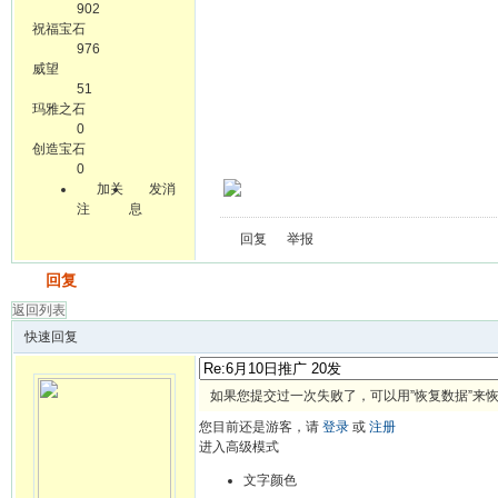
902
祝福宝石
976
威望
51
玛雅之石
0
创造宝石
0
加关
发消
注
息
回复
举报
发帖
回复
返回列表
快速回复
如果您提交过一次失败了，可以用”恢复数据”来
您目前还是游客，请
登录
或
注册
进入高级模式
文字颜色