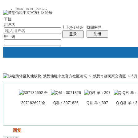
图酷
群组
银行
下拉
用户名
找回密码
记住登录
注册
登录
密 码
梦想仙境中文官方社区论坛
>
梦想奇迹玩家交流区
>
6月
银行
群组聚合
我的空间
帖子
307182692 全
Q群：3071826
Q君-羊：307
Q-Q君-羊：3
发帖
回复