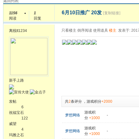
返回列表
6月10日推广 20发
1156
1
[复制链接]
阅读
回复
只看楼主
倒序阅读
使用道具
楼主
发表于: 2017
离线
tt1234
新手上路
发帖
共
2
条评分
，
游戏积分
+2000
6
游戏积
祝福宝石
梦想网络
-
分
+1000
122
威望
游戏积
4
梦想网络
-
分
+1000
玛雅之石