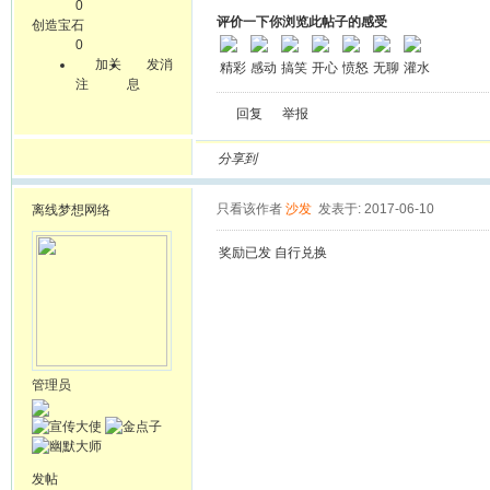
0
评价一下你浏览此帖子的感受
创造宝石
0
加关
发消
精彩
感动
搞笑
开心
愤怒
无聊
灌水
注
息
回复
举报
分享到
只看该作者
沙发
发表于: 2017-06-10
离线
梦想网络
奖励已发 自行兑换
管理员
发帖