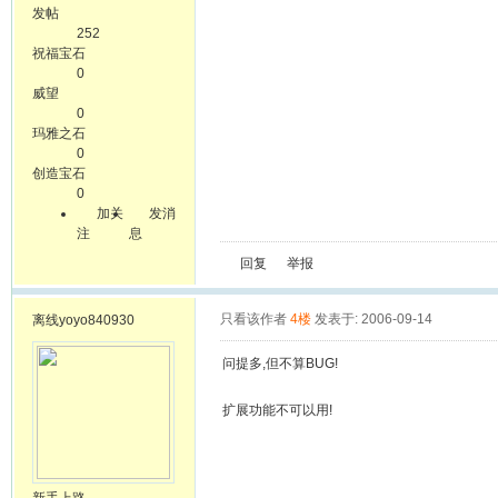
发帖
252
祝福宝石
0
威望
0
玛雅之石
0
创造宝石
0
加关
发消
注
息
回复
举报
只看该作者
4楼
发表于: 2006-09-14
离线
yoyo840930
问提多,但不算BUG!
扩展功能不可以用!