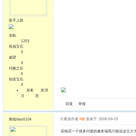
新手上路
发帖
1203
祝福宝石
0
威望
0
玛雅之石
0
创造宝石
0
加关
发消
注
息
回复
举报
只看该作者
9楼
发表于: 2006-09-20
离线
litao0104
花钱买一个很多问题的服务端我只能说这位大