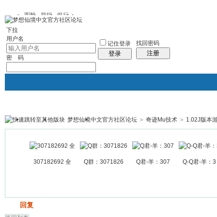
图酷
群组
银行
下拉
用户名
找回密码
记住登录
注册
登录
密 码
梦想仙境中文官方社区论坛
>
奇迹Mu技术
>
1.02J版本
银行
群组聚合
我的空间
帖子
307182692 全
Q群：3071826
Q君-羊：307
Q-Q君-羊：3
发帖
回复