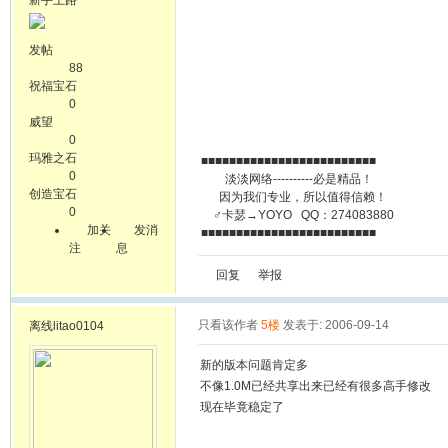
新手上路
发帖
88
祝福宝石
0
威望
0
玛雅之石
■■■■■■■■■■■■■■■■■■■■■■■■■
0
淡淡网络----------必是精品！
创造宝石
因为我们专业，所以值得信赖！
0
♂卡瑟→YOYO QQ：274083880
加关
发消
■■■■■■■■■■■■■■■■■■■■■■■■■
注
息
回复
举报
只看该作者
5楼
发表于: 2006-09-14
离线
litao0104
新的版本问题肯定多
不像1.0M已经共享出来已经有很多高手修改
现在毕竟稳定了