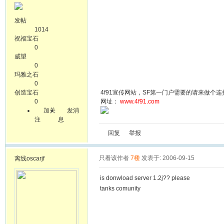
发帖
1014
祝福宝石
0
威望
0
玛雅之石
0
创造宝石
4f91宣传网站，SF第一门户需要的请来做个连
0
网址：
www.4f91.com
加关
发消
注
息
回复
举报
只看该作者
7楼
发表于: 2006-09-15
离线
oscarjf
is donwload server 1.2j?? please
tanks comunity