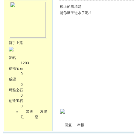
楼上的看清楚
是你脑子进水了吧？
新手上路
发帖
1203
祝福宝石
0
威望
0
玛雅之石
0
创造宝石
0
加关
发消
注
息
回复
举报