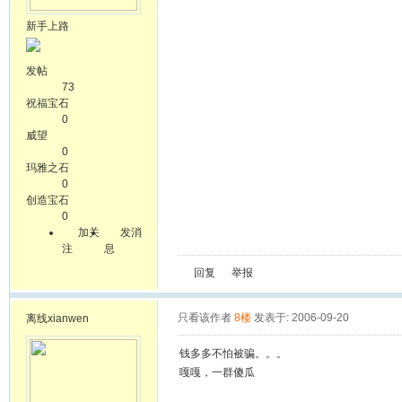
新手上路
发帖
73
祝福宝石
0
威望
0
玛雅之石
0
创造宝石
0
加关
发消
注
息
回复
举报
只看该作者
8楼
发表于: 2006-09-20
离线
xianwen
钱多多不怕被骗。。。
嘎嘎，一群傻瓜