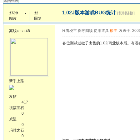
返回列表
1.02J版本游戏BUG统计
1789
11
[复制链接]
阅读
回复
只看楼主
倒序阅读
使用道具
楼主
发表于: 2006
离线
kesai48
各位测试过微子出售的1.02j商业版本后。有没
新手上路
发帖
417
祝福宝石
0
威望
0
玛雅之石
0