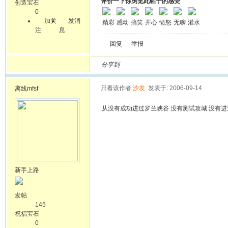
评价一下你浏览此帖子的感受
创造宝石
0
加关
发消
精彩
感动
搞笑
开心
愤怒
无聊
灌水
注
息
回复
举报
分享到
只看该作者
沙发
发表于: 2006-09-14
离线
mfsf
从没有成功进过罗兰峡谷 没有测试攻城 没有进
新手上路
发帖
145
祝福宝石
0