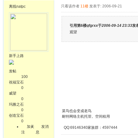
只看该作者
11楼
发表于: 2006-09-21
离线
natpc
引用第6楼
qfgrxx
于
2006-09-14 23:33
发
观望
新手上路
发帖
100
祝福宝石
0
威望
0
玛雅之石
0
菜鸟也会变成老鸟
创造宝石
耐特网络主机托管。空间租用
0
加关
发消
QQ:69146340家族群：4597444
注
息