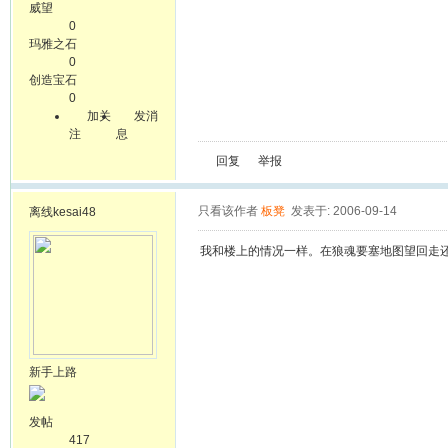
威望
0
玛雅之石
0
创造宝石
0
加关
发消
注
息
回复
举报
只看该作者
板凳
发表于: 2006-09-14
离线
kesai48
我和楼上的情况一样。在狼魂要塞地图望回走
新手上路
发帖
417