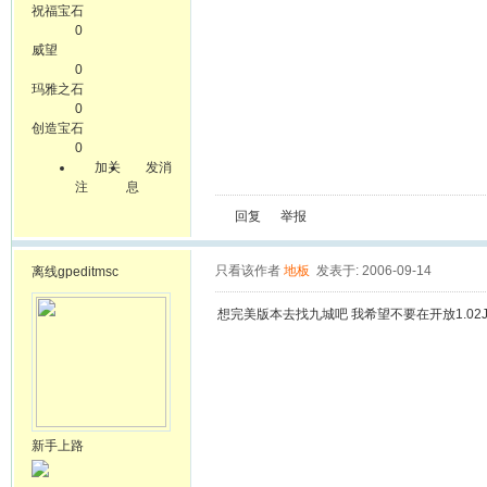
祝福宝石
0
威望
0
玛雅之石
0
创造宝石
0
加关
发消
注
息
回复
举报
只看该作者
地板
发表于: 2006-09-14
离线
gpeditmsc
想完美版本去找九城吧 我希望不要在开放1.02J
新手上路