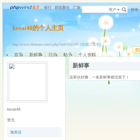
银行
群组聚合
广场
用户
登录
kesai48的个人主页
http://www.chnteam.com/u.php?uid=162160
[收藏]
[复制]
空
首页
新鲜事
日志
帖子
个人资料
新鲜事
这家伙好懒，一条新鲜事都没留下！
kesai48
暂无
加关注