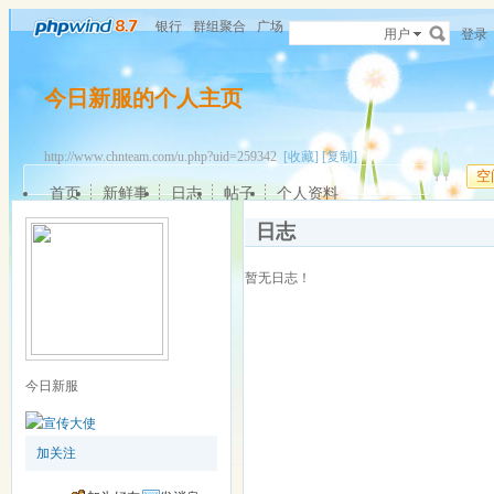
银行
群组聚合
广场
用户
登录
今日新服的个人主页
http://www.chnteam.com/u.php?uid=259342
[收藏]
[复制]
空
首页
新鲜事
日志
帖子
个人资料
日志
暂无日志！
今日新服
加关注