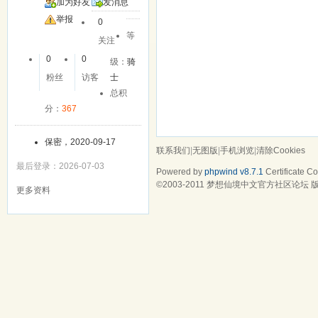
加为好友
发消息
举报
0
等
关注
0
0
级：
骑
粉丝
访客
士
总积
分：
367
保密，2020-09-17
联系我们
|
无图版
|
手机浏览
|
清除Cookies
最后登录：2026-07-03
Powered by
phpwind v8.7.1
Certificate
Cop
©2003-2011
梦想仙境中文官方社区论坛
版
更多资料