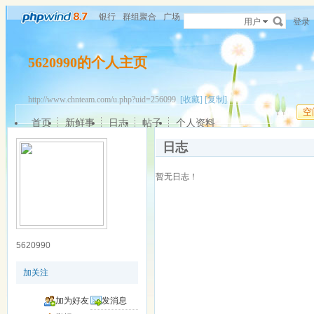
银行
群组聚合
广场
用户
登录
5620990的个人主页
http://www.chnteam.com/u.php?uid=256099
[收藏]
[复制]
空
首页
新鲜事
日志
帖子
个人资料
日志
暂无日志！
5620990
加关注
加为好友
发消息