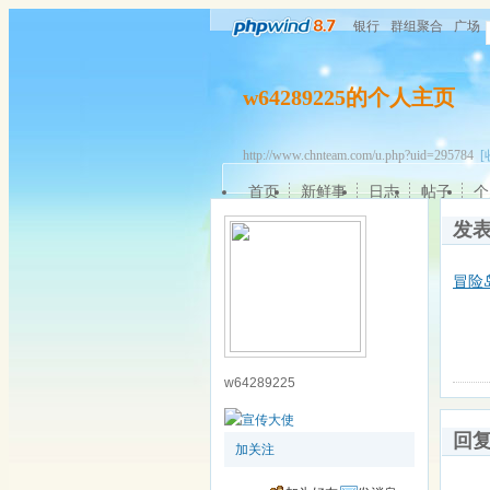
银行
群组聚合
广场
w64289225的个人主页
http://www.chnteam.com/u.php?uid=295784
[
首页
新鲜事
日志
帖子
个
发
冒险
w64289225
回
加关注