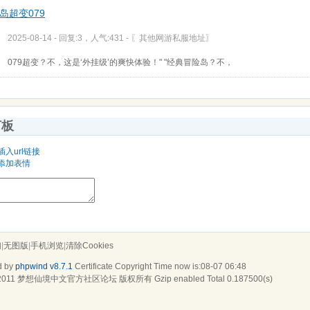
岛超变079
2025-08-14 - 回复:3，人气:431 -
〖其他网游私服地址〗
079超变？不，这是‘外挂级’的爽快体验！" "经典冒险岛？不，
言板
插入url链接
添加表情
们
|
无图版
|
手机浏览
|
清除Cookies
d by
phpwind v8.7.1
Certificate
Copyright Time now is:08-07 06:48
2011
梦想仙境中文官方社区论坛
版权所有 Gzip enabled
Total 0.187500(s)