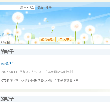
用户
登录
注册
收藏]
[复制]
空间装扮
个人中心
人资料
表的帖子
岛超变079
2025-08-14 - 回复:3，人气:431 -
〖其他网游私服地址〗
079超变？不，这是‘外挂级’的爽快体验！" "经典冒险岛？不，
复的帖子