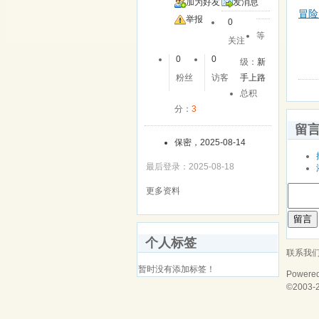
加为好友
发消息
冒险
举报
0
等
关注
0
0
级：
新
粉丝
访客
手上路
总积
分：
3
留
保密，2025-08-14
最后登录：2025-08-18
更多资料
留言
个人标签
联系我
暂时没有添加标签！
Powere
©2003-