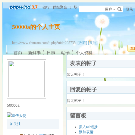
银行
群组聚合
广场
用户
登录
50000a的个人主页
http://www.chnteam.com/u.php?uid=295735
[收藏]
[复制]
空
首页
新鲜事
日志
帖子
个人资料
发表的帖子
暂无帖子！
回复的帖子
暂无帖子！
50000a
留言板
加关注
插入url链接
添加表情