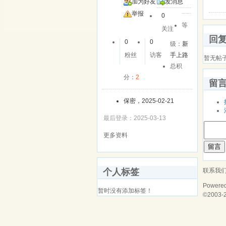
加为好友
发消息
举报
0
等
关注
回
0
0
级：
新
粉丝
访客
手上路
暂无帖
总积
分：
2
留
保密，2025-02-21
最后登录：2025-03-13
更多资料
留言
联系我
个人标签
Powere
暂时没有添加标签！
©2003-