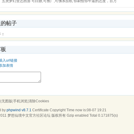
五虎梦幻变态西游 可白嫖,可推广,可佛系挂机 你刷怪你牛逼的态度，百万
复的帖子
子！
言板
插入url链接
添加表情
们
|
无图版
|
手机浏览
|
清除Cookies
d by
phpwind v8.7.1
Certificate
Copyright Time now is:08-07 19:21
2011
梦想仙境中文官方社区论坛
版权所有 Gzip enabled
Total 0.171875(s)