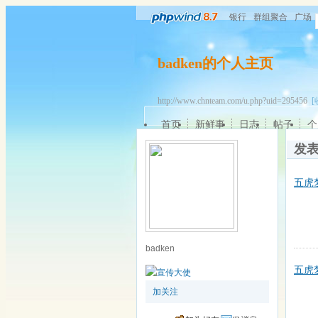
银行
群组聚合
广场
badken的个人主页
http://www.chnteam.com/u.php?uid=295456
[
首页
新鲜事
日志
帖子
个
发
五虎
badken
五虎梦
加关注