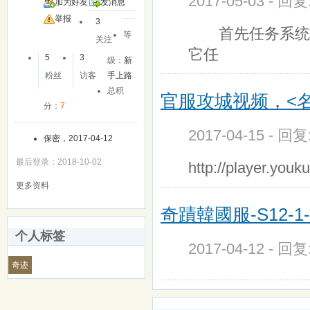
2017-05-03 - 回
加为好友
发消息
举报
3
首先任务系统分
等
关注
它任
5
3
级：
新
粉丝
访客
手上路
总积
官服攻城视频，<
分：
7
2017-04-15 - 回
保密，2017-04-12
最后登录：2018-10-02
http://player.yo
更多资料
奇蹟韓國服-S12-1
个人标签
2017-04-12 - 回
奇迹