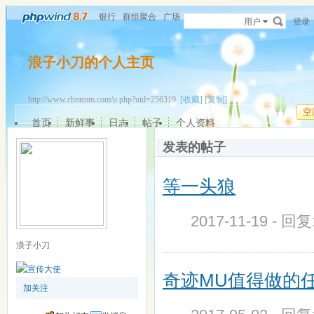
银行
群组聚合
广场
用户
登录
浪子小刀的个人主页
http://www.chnteam.com/u.php?uid=256319
[收藏]
[复制]
空
首页
新鲜事
日志
帖子
个人资料
发表的帖子
等一头狼
2017-11-19 - 回
浪子小刀
奇迹MU值得做的
加关注