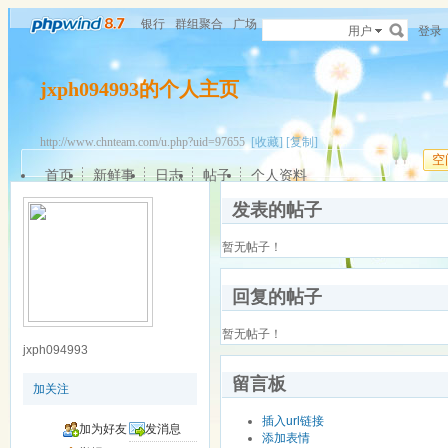
银行
群组聚合
广场
用户
登录
jxph094993的个人主页
http://www.chnteam.com/u.php?uid=97655
[收藏]
[复制]
空
首页
新鲜事
日志
帖子
个人资料
发表的帖子
暂无帖子！
回复的帖子
暂无帖子！
jxph094993
留言板
加关注
插入url链接
加为好友
发消息
添加表情