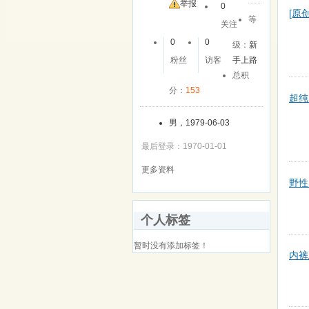
举报
0
[原
等
关注
0
0
级：
新
粉丝
访客
手上路
总积
分：
153
超纯
男，1979-06-03
最后登录：1970-01-01
更多资料
野性
个人标签
暂时没有添加标签！
内裤