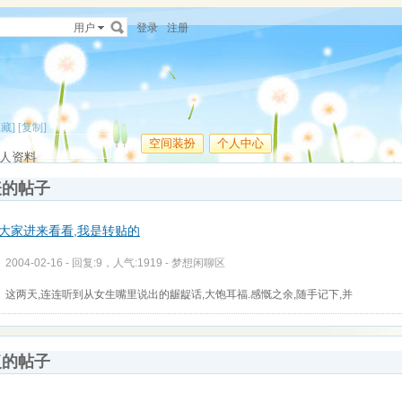
用户
登录
注册
收藏]
[复制]
空间装扮
个人中心
人资料
表的帖子
,大家进来看看,我是转贴的
2004-02-16 - 回复:9，人气:1919 -
梦想闲聊区
这两天,连连听到从女生嘴里说出的龌龊话,大饱耳福.感慨之余,随手记下,并
复的帖子