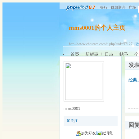
银行
群组聚合
广场
mms0001的个人主页
http://www.chnteam.com/u.php?uid=57127
[
首页
新鲜事
日志
帖子
个
发
经典
mms0001
加关注
回
加为好友
发消息