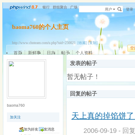
银行
群组聚合
广场
用户
登录
baoma760的个人主页
http://www.chnteam.com/u.php?uid=250021
[收藏]
[复制]
空
首页
新鲜事
日志
帖子
个人资料
发表的帖子
暂无帖子！
回复的帖子
baoma760
天上真的掉馅饼了！
加关注
2006-09-19 - 回
加为好友
发消息