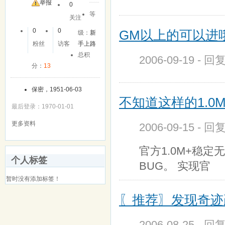
举报
0
等
关注
0
0
GM以上的可以进哦
级：
新
粉丝
访客
手上路
总积
2006-09-19 - 回
分：
13
保密，1951-06-03
不知道这样的1.0
最后登录：1970-01-01
更多资料
2006-09-15 - 回
官方1.0M+稳
个人标签
BUG。 实现官
暂时没有添加标签！
〖推荐〗发现奇迹疏
2006-08-25 - 回