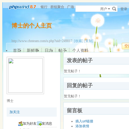
银行
群组聚合
广场
用户
登录
博士的个人主页
http://www.chnteam.com/u.php?uid=249017
[收藏]
[复制]
空
首页
新鲜事
日志
帖子
个人资料
发表的帖子
暂无帖子！
回复的帖子
暂无帖子！
博士
留言板
加关注
插入url链接
加为好友
发消息
添加表情