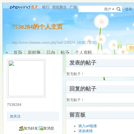
银行
群组聚合
广场
用户
登录
7538284的个人主页
http://www.chnteam.com/u.php?uid=238334
[收藏]
[复制]
空
首页
新鲜事
日志
帖子
个人资料
发表的帖子
暂无帖子！
回复的帖子
暂无帖子！
7538284
留言板
加关注
插入url链接
加为好友
发消息
添加表情