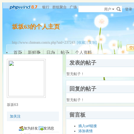
银行
群组聚合
广场
用户
登录
坂坂63的个人主页
http://www.chnteam.com/u.php?uid=237243
[收藏]
[复制]
空
首页
新鲜事
日志
帖子
个人资料
发表的帖子
暂无帖子！
回复的帖子
暂无帖子！
坂坂63
留言板
加关注
插入url链接
加为好友
发消息
添加表情