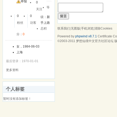
举报
0
等
关注
留言
0
0
级：
新
粉丝
访客
手上路
联系我们
|
无图版
|
手机浏览
|
清除Cookies
总积
分：
0
Powered by
phpwind v8.7.1
Certificate
Cop
©2003-2011
梦想仙境中文官方社区论坛
版
女，1984-06-03
上海
最后登录：1970-01-01
更多资料
个人标签
暂时没有添加标签！